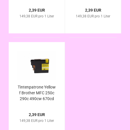
670cdw 790c 990cw
490cw 670cd
5490cn 5890cn MFC-
670cdw 790c 990cw
2,39 EUR
2,39 EUR
5895 5895cm
5490cn 5890cn MFC-
149,38 EUR pro 1 Liter
149,38 EUR pro 1 Liter
6490cw 6690cw
5895 5895cm
6890cdw kompa. LC-
6490cw 6690cw
980 LC-1100
6890cdw kompa. LC-
980 LC-1100
Tintenpatrone Yellow
f Brother MFC 250c
290c 490cw 670cd
670cdw 790c 990cw
5490cn 5890cn MFC-
2,39 EUR
5895 5895cm
149,38 EUR pro 1 Liter
6490cw 6690cw
6890cdw kompa. LC-