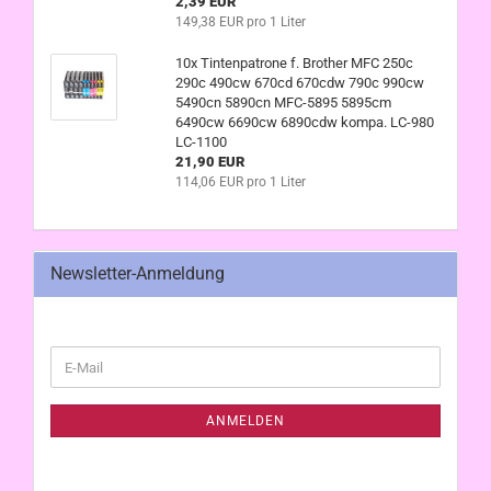
2,39 EUR
149,38 EUR pro 1 Liter
10x Tintenpatrone f. Brother MFC 250c
290c 490cw 670cd 670cdw 790c 990cw
5490cn 5890cn MFC-5895 5895cm
6490cw 6690cw 6890cdw kompa. LC-980
LC-1100
21,90 EUR
114,06 EUR pro 1 Liter
Newsletter-Anmeldung
WEITER
E-
ZUR
Mail
NEWSLETTER-
ANMELDUNG
ANMELDEN