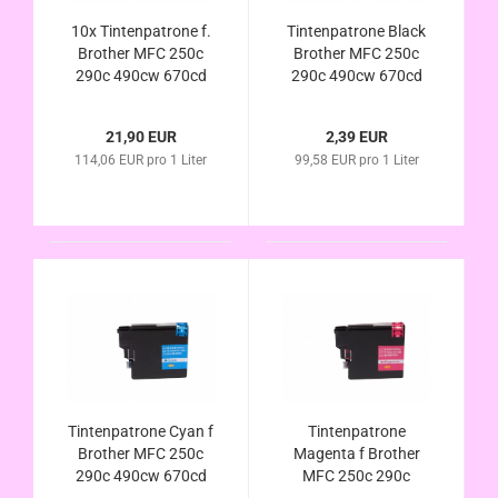
10x Tintenpatrone f.
Tintenpatrone Black
Brother MFC 250c
Brother MFC 250c
290c 490cw 670cd
290c 490cw 670cd
670cdw 790c 990cw
670cdw 790c 990cw
5490cn 5890cn MFC-
5490cn 5890cn MFC-
21,90 EUR
2,39 EUR
5895 5895cm
5895 5895cm
114,06 EUR pro 1 Liter
99,58 EUR pro 1 Liter
6490cw 6690cw
6490cw 6690cw
6890cdw kompa. LC-
6890cdw kompa. LC-
980 LC-1100
980 LC-1100
Tintenpatrone Cyan f
Tintenpatrone
Brother MFC 250c
Magenta f Brother
290c 490cw 670cd
MFC 250c 290c