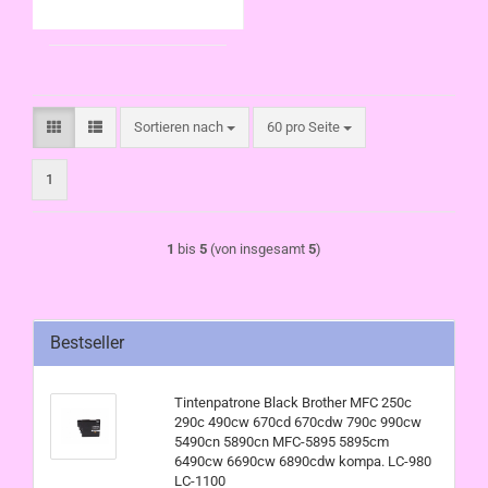
980 LC-1100
Sortieren nach
pro Seite
Sortieren nach
60 pro Seite
1
1
bis
5
(von insgesamt
5
)
Bestseller
Tintenpatrone Black Brother MFC 250c
290c 490cw 670cd 670cdw 790c 990cw
5490cn 5890cn MFC-5895 5895cm
6490cw 6690cw 6890cdw kompa. LC-980
LC-1100