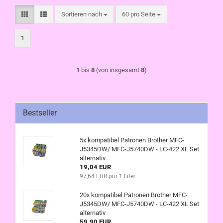
Sortieren nach
pro Seite
Sortieren nach
60 pro Seite
1
1
bis
8
(von insgesamt
8
)
Bestseller
5x kompatibel Patronen Brother MFC-
J5345DW/ MFC-J5740DW - LC-422 XL Set
alternativ
19,04 EUR
97,64 EUR pro 1 Liter
20x kompatibel Patronen Brother MFC-
J5345DW/ MFC-J5740DW - LC-422 XL Set
alternativ
59,90 EUR