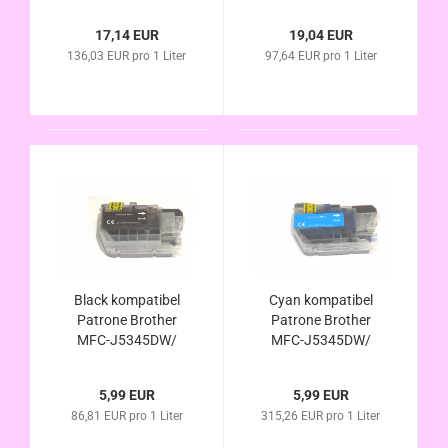
MFC-J5740DW - LC-
MFC-J5740DW - LC-
422 XL Set alternativ
422 XL Set alternativ
17,14 EUR
19,04 EUR
136,03 EUR pro 1 Liter
97,64 EUR pro 1 Liter
Black kompatibel
Cyan kompatibel
Patrone Brother
Patrone Brother
MFC-J5345DW/
MFC-J5345DW/
MFC-J5740DW - LC-
MFC-J5740DW - LC-
422XLBk/ LC422Bk
422XLC/ LC422C
5,99 EUR
5,99 EUR
alternativ
alternativ
86,81 EUR pro 1 Liter
315,26 EUR pro 1 Liter