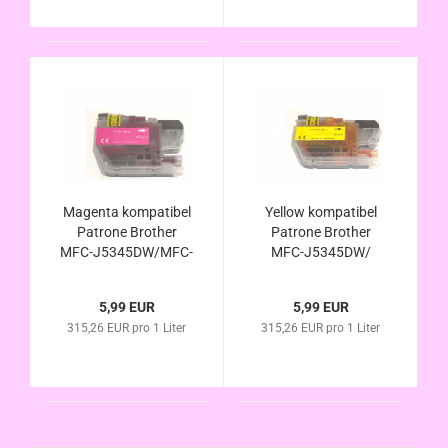
Magenta kompatibel
Yellow kompatibel
Patrone Brother
Patrone Brother
MFC-J5345DW/MFC-
MFC-J5345DW/
J5740DW - LC-
MFC-J5740DW - LC-
422XLM/ LC422M
422XLY/ LC422Y
5,99 EUR
5,99 EUR
alternativ
alternativ
315,26 EUR pro 1 Liter
315,26 EUR pro 1 Liter