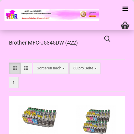
Brother MFC-J5345DW (422)
Sortieren nach
pro Seite
Sortieren nach
60 pro Seite
1