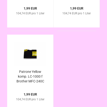
MFC-440CN MFC-
MFC-440CN MFC-
465CN MFC-660CN
465CN MFC-660CN
1,99 EUR
1,99 EUR
MFC-665CW MFC-
MFC-665CW MFC-
104,74 EUR pro 1 Liter
104,74 EUR pro 1 Liter
680CN MFC-845CW
680CN MFC-845CW
MFC-885CW MFC-
MFC-885CW MFC-
3360C MFC-5460CN
3360C MFC-5460CN
MFC-5860CN
MFC-5860CN
Patrone Yellow
komp. LC-1000 f
Brother MFC-240C
MFC-440CN MFC-
465CN MFC-660CN
1,99 EUR
MFC-665CW MFC-
104,74 EUR pro 1 Liter
680CN MFC-845CW
MFC-885CW MFC-