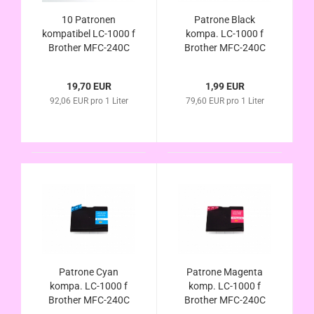
10 Patronen
Patrone Black
kompatibel LC-1000 f
kompa. LC-1000 f
Brother MFC-240C
Brother MFC-240C
MFC-440CN MFC-
MFC-440CN MFC-
465CN MFC-660CN
465CN MFC-660CN
19,70 EUR
1,99 EUR
MFC-665CW MFC-
MFC-665CW MFC-
92,06 EUR pro 1 Liter
79,60 EUR pro 1 Liter
680CN MFC-845CW
680CN MFC-845CW
MFC-885CW MFC-
MFC-885CW MFC-
3360C MFC-5460CN
3360C MFC-5460CN
MFC-5860CN
MFC-5860CN
Patrone Cyan
Patrone Magenta
kompa. LC-1000 f
komp. LC-1000 f
Brother MFC-240C
Brother MFC-240C