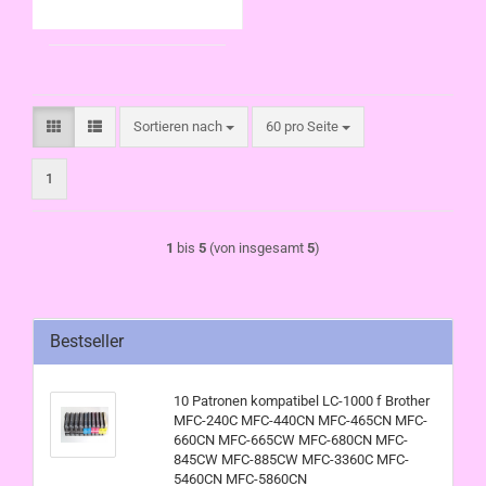
3360C MFC-5460CN
MFC-5860CN
Sortieren nach
pro Seite
Sortieren nach
60 pro Seite
1
1
bis
5
(von insgesamt
5
)
Bestseller
10 Patronen kompatibel LC-1000 f Brother
MFC-240C MFC-440CN MFC-465CN MFC-
660CN MFC-665CW MFC-680CN MFC-
845CW MFC-885CW MFC-3360C MFC-
5460CN MFC-5860CN