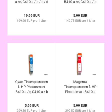
a /c, C410 a / b / c / d
B410 a /c, C410 a / b
/ e, C510 a, Fax C309
/ c / d / e, C510 a,
a / n kompatibel zu
Fax C309 a / n
19,99 EUR
5,99 EUR
HP364XL mit Chip
kompatibel HP364XL
199,90 EUR pro 1 Liter
149,75 EUR pro 1 Liter
und
mit Chip u.
Füllstandsanzeige
Füllstandsanzeige
Cyan Tintenpatronen
Magenta
f. HP Photosmart
Tintenpatronen f. HP
B410 a /c, C410 a / b
Photosmart B410 a
/ c / d / e, C510 a,
/c, C410 a / b / c / d /
Fax C309 a / n
e, C510 a, Fax C309 a
5,99 EUR
5,99 EUR
kompatibel HP364XL
/ n kompatibel
299,50 EUR pro 1 Liter
299,50 EUR pro 1 Liter
mit Chip u.
HP364XL mit Chip u.