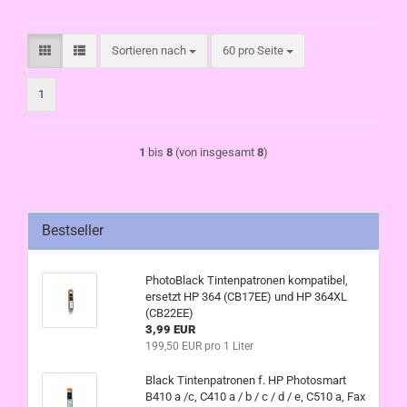
Sortieren nach
pro Seite
Sortieren nach
60 pro Seite
1
1
bis
8
(von insgesamt
8
)
Bestseller
PhotoBlack Tintenpatronen kompatibel,
ersetzt HP 364 (CB17EE) und HP 364XL
(CB22EE)
3,99 EUR
199,50 EUR pro 1 Liter
Black Tintenpatronen f. HP Photosmart
B410 a /c, C410 a / b / c / d / e, C510 a, Fax