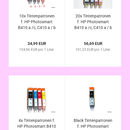
10x Tintenpatronen
20x Tintenpatronen
f. HP Photosmart
f. HP Photosmart
B410 a /c, C410 a / b
B410 a /c, C410 a / b
/ c / d / e, C510 a,
/ c / d / e, C510 a,
Fax C309 a / n
Fax C309 a / n
34,99 EUR
56,69 EUR
kompatibel zu
kompatibel zu
124,96 EUR pro 1 Liter.
101,23 EUR pro 1 Liter.
HP364XL mit Chip
HP364XL mit Chip
und
und
Füllstandsanzeige
Füllstandsanzeige
4x Tintenpatronen f.
Black Tintenpatronen
HP Photosmart B410
f. HP Photosmart