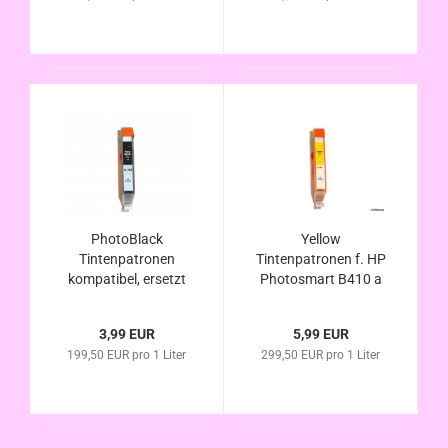
Füllstandsanzeige
Füllstandsanzeige
PhotoBlack
Yellow
Tintenpatronen
Tintenpatronen f. HP
kompatibel, ersetzt
Photosmart B410 a
HP 364 (CB17EE)
/c, C410 a / b / c / d /
und HP 364XL
e, C510 a, Fax C309 a
3,99 EUR
5,99 EUR
(CB22EE)
/ n kompatibel
199,50 EUR pro 1 Liter
299,50 EUR pro 1 Liter
HP364XL mit Chip u.
Füllstandsanzeige