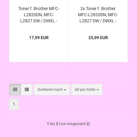
Toner f. Brother MFC-
2x Toner f. Brother
L2820DN, MFC-
MFC-L2820DN, MFC-
L2827 DW / DWXL -
L2827 DW / DWXL -
kompatibel zu TN-
kompatibel zu TN-
2510 TN-2510 XL
2510 TN-2510 XL
17,99 EUR
25,99 EUR
Sortieren nach
pro Seite
Sortieren nach
60 pro Seite
1
1
bis
2
(von insgesamt
2
)