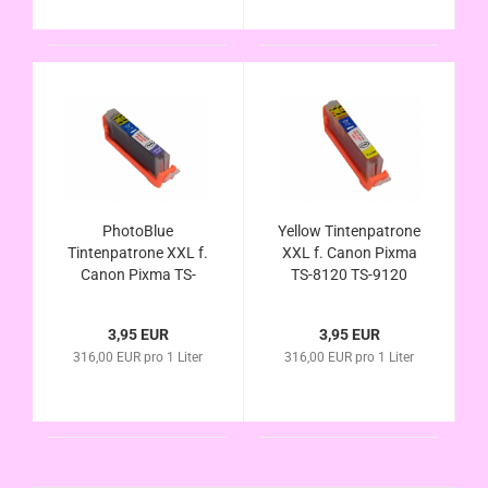
PhotoBlue
Yellow Tintenpatrone
Tintenpatrone XXL f.
XXL f. Canon Pixma
Canon Pixma TS-
TS-8120 TS-9120
8120 TS-9120 gray
gray alternativ CLI-
alternativ CLI-581PB
581Y XL kompatibel
3,95 EUR
3,95 EUR
XL kompatibel
316,00 EUR pro 1 Liter
316,00 EUR pro 1 Liter