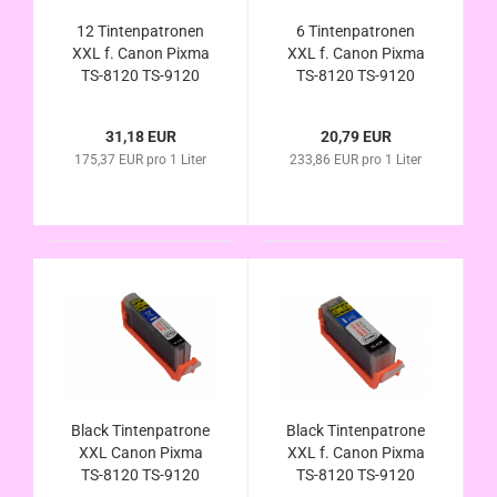
12 Tintenpatronen
6 Tintenpatronen
XXL f. Canon Pixma
XXL f. Canon Pixma
TS-8120 TS-9120
TS-8120 TS-9120
gray alternativ zu
gray alternativ zu
PGI-580 CLI-581 im
PGI-580 CLI-581 im
31,18 EUR
20,79 EUR
Vorteilspack
Vorteilspack
175,37 EUR pro 1 Liter
233,86 EUR pro 1 Liter
Black Tintenpatrone
Black Tintenpatrone
XXL Canon Pixma
XXL f. Canon Pixma
TS-8120 TS-9120
TS-8120 TS-9120