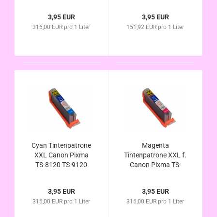
gray alternativ CLI-
gray alternativ PGI-
581Bk XL kompatibel
580 PGBk
3,95 EUR
3,95 EUR
kompatibel
316,00 EUR pro 1 Liter
151,92 EUR pro 1 Liter
Cyan Tintenpatrone
Magenta
XXL Canon Pixma
Tintenpatrone XXL f.
TS-8120 TS-9120
Canon Pixma TS-
gray alternativ CLI-
8120 TS-9120 gray
581C XL kompatibel
alternativ CLI-581M
3,95 EUR
3,95 EUR
XL kompatibel
316,00 EUR pro 1 Liter
316,00 EUR pro 1 Liter