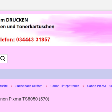
Suche...
»
»
»
tseite
Suche nach Geräten
Canon Tintepatronen
Canon PIXMA TS-S
non Pixma TS8050 (570)