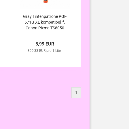
Gray Tintenpatrone PGI-
571G XL kompatibel, f.
Canon Pixma TS8050
TS8051 TS8052 TS8053
5,99 EUR
399,33 EUR pro 1 Liter
1