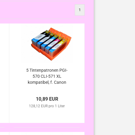
1
5 Tintenpatronen PGI-
570 CLI-571 XL
kompatibel, f. Canon
Pixma TS8050 TS8051
TS8052 TS8053
10,89 EUR
128,12 EUR pro 1 Liter