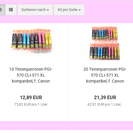
Sortieren nach
pro Seite
Sortieren nach
60 pro Seite
10 Tintenpatronen PGI-
20 Tintenpatronen PGI-
570 CLI-571 XL
570 CLI-571 XL
kompatibel, f. Canon
kompatibel, f. Canon
Pixma TS8050 TS8051
Pixma TS8050 TS8051
TS8052 TS8053
TS8052 TS8053
12,89 EUR
21,39 EUR
75,82 EUR pro 1 Liter
62,91 EUR pro 1 Liter..