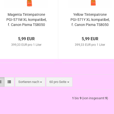
Magenta Tintenpatrone
Yellow Tintenpatrone
PGI-571M XL kompatibel,
PGI-571Y XL kompatibel,
f. Canon Pixma TS8050
f. Canon Pixma TS8050
TS8051 TS8052 TS8053
TS8051 TS8052 TS8053
5,99 EUR
5,99 EUR
399,33 EUR pro 1 Liter
399,33 EUR pro 1 Liter
Sortieren nach
pro Seite
Sortieren nach
60 pro Seite
1
bis
9
(von insgesamt
9
)