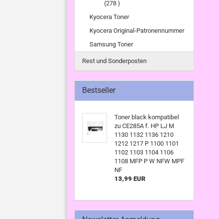
(278 )
Kyocera Toner
Kyocera Original-Patronennummer
Samsung Toner
Rest und Sonderposten
Bestseller
Toner black kompatibel
zu CE285A f. HP LJ M
1130 1132 1136 1210
1212 1217 P 1100 1101
1102 1103 1104 1106
1108 MFP P W NFW MPF
NF
13,99 EUR