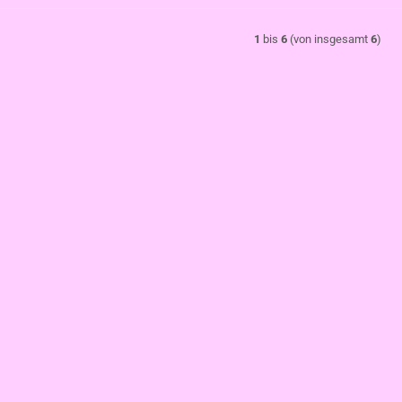
1
bis
6
(von insgesamt
6
)