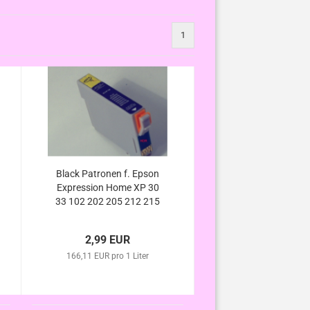
1
Black Patronen f. Epson
Expression Home XP 30
33 102 202 205 212 215
225 302 305 312 313 315
322 325 (ersetzt T1811
2,99 EUR
T1801 kompatibel
166,11 EUR pro 1 Liter