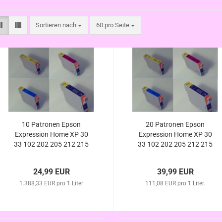
Sortieren nach
pro Seite
Sortieren nach
60 pro Seite
10 Patronen Epson
20 Patronen Epson
Expression Home XP 30
Expression Home XP 30
33 102 202 205 212 215
33 102 202 205 212 215
225 302 305 312 313 315
225 302 305 312 313 315
322 325 (ersetzt T1811
322 325 (ersetzt T1811
24,99 EUR
39,99 EUR
T1812 T1813 T1814
T1812 T1813 T1814
1.388,33 EUR pro 1 Liter
T1801 - T1804
111,08 EUR pro 1 Liter.
T1801 - T1804