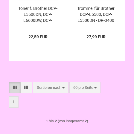
Toner f. Brother DCP-
Trommel für Brother
L5500DN, DCP-
DCP-L5500, DCP-
L6600DW, DCP-
L5500DN - DR-3400
L5500 DN, DCP-6600
kompatibel
DW, TN-3480 / TN-
22,59 EUR
27,99 EUR
3430 kompatibel
Sortieren nach
pro Seite
Sortieren nach
60 pro Seite
1
1
bis
2
(von insgesamt
2
)