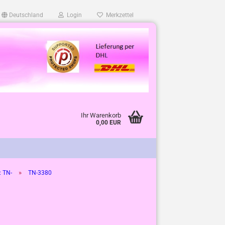
Deutschland
Login
Merkzettel
Ihr Warenkorb
0,00 EUR
»
: TN-
TN-3380