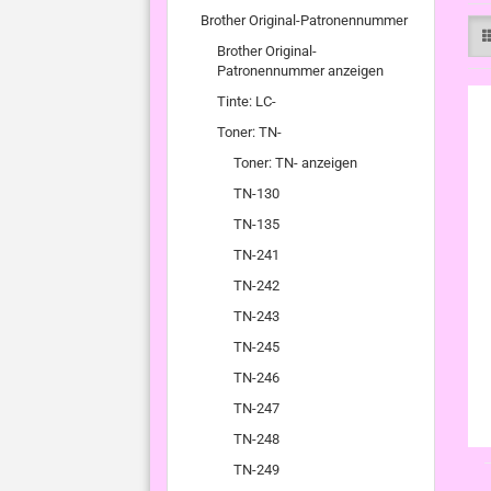
Brother Original-Patronennummer
Brother Original-
Patronennummer anzeigen
Tinte: LC-
Toner: TN-
Toner: TN- anzeigen
TN-130
TN-135
TN-241
TN-242
TN-243
TN-245
TN-246
TN-247
TN-248
TN-249