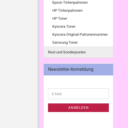
Epson Tintenpatronen
HP Tintenpatronen
HP Toner
Kyocera Toner
Kyocera Original-Patronennummer
Samsung Toner
Rest und Sonderposten
Newsletter-Anmeldung
WEITER
E-
ZUR
Mail
NEWSLETTER-
ANMELDUNG
ANMELDEN