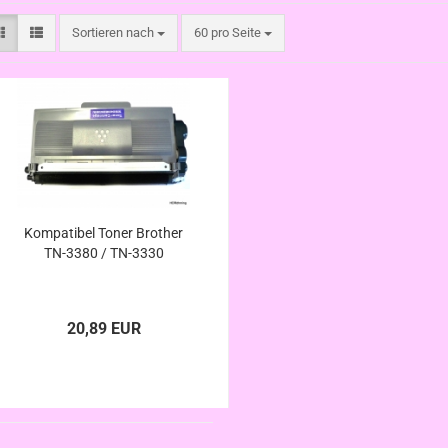
Sortieren nach
pro Seite
Sortieren nach
60 pro Seite
Kompatibel Toner Brother
TN-3380 / TN-3330
20,89 EUR