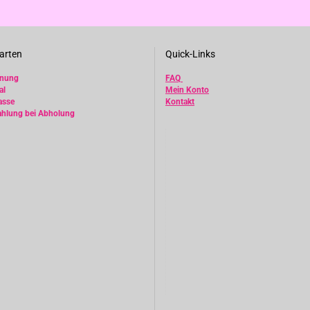
arten
Quick-Links
hnung
FAQ
al
Mein Konto
asse
Kontakt
ahlung bei Abholung