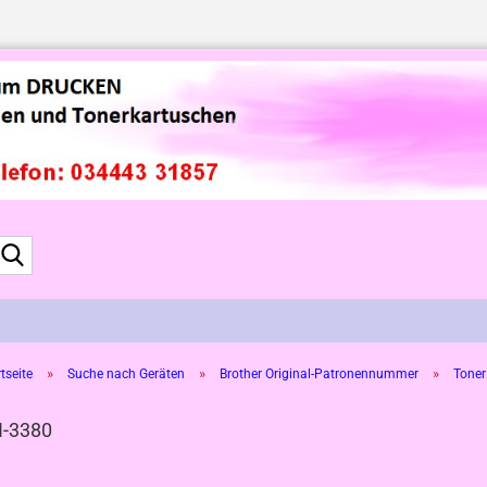
Suche...
»
»
»
tseite
Suche nach Geräten
Brother Original-Patronennummer
Toner
-3380