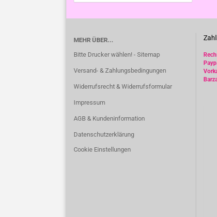
Zahl
MEHR ÜBER...
Bitte Drucker wählen! - Sitemap
Rec
Payp
Versand- & Zahlungsbedingungen
Vork
Barz
Widerrufsrecht & Widerrufsformular
Impressum
AGB & Kundeninformation
Datenschutzerklärung
Cookie Einstellungen