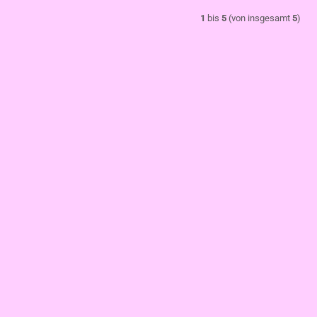
1
bis
5
(von insgesamt
5
)