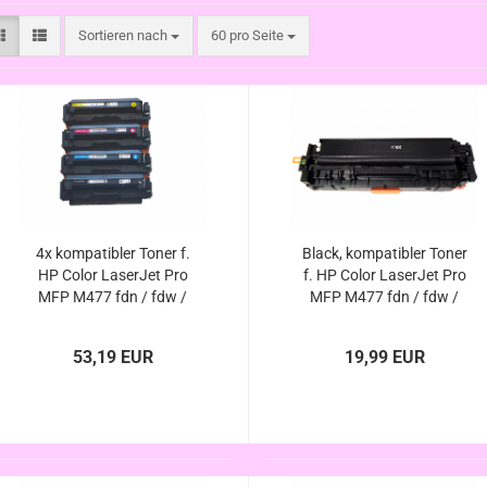
Sortieren nach
pro Seite
Sortieren nach
60 pro Seite
4x kompatibler Toner f.
Black, kompatibler Toner
HP Color LaserJet Pro
f. HP Color LaserJet Pro
MFP M477 fdn / fdw /
MFP M477 fdn / fdw /
fnw / Serie ersetzt HP-
fnw / Serie , ersetzt HP-
410X - HP-413X, im
410X / HP-410A
53,19 EUR
19,99 EUR
Sparpack