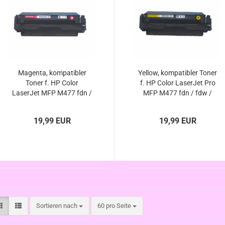
Magenta, kompatibler
Yellow, kompatibler Toner
Toner f. HP Color
f. HP Color LaserJet Pro
LaserJet MFP M477 fdn /
MFP M477 fdn / fdw /
fdw / fnw, ersetzt HP-
fnw / Serie, ersetzt HP-
413X / HP-413A
412X / HP-412A
19,99 EUR
19,99 EUR
Sortieren nach
pro Seite
Sortieren nach
60 pro Seite