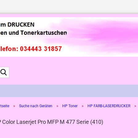
Suche...
»
»
»
»
tseite
Suche nach Geräten
HP Toner
HP FARB-LASERDRUCKER
 Color Laserjet Pro MFP M 477 Serie (410)