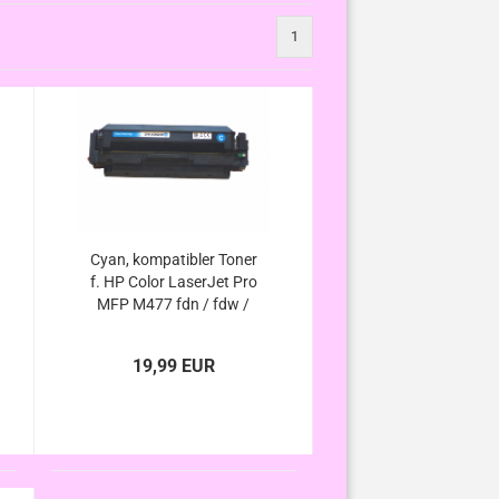
1
Cyan, kompatibler Toner
f. HP Color LaserJet Pro
MFP M477 fdn / fdw /
fnw, ersetzt HP-411X /
HP-411A
19,99 EUR