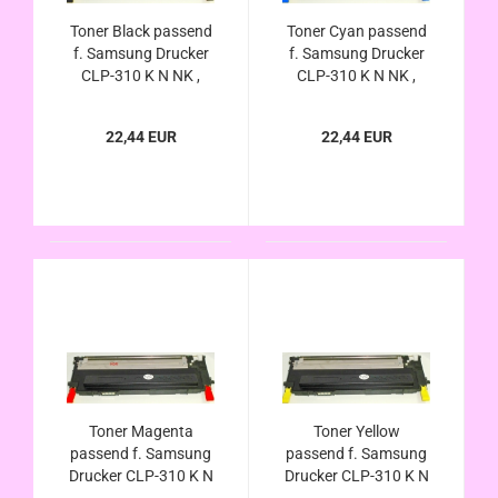
Toner Black passend
Toner Cyan passend
f. Samsung Drucker
f. Samsung Drucker
CLP-310 K N NK ,
CLP-310 K N NK ,
CLP-315 K N W WK ,
CLP-315 K N W WK ,
CLX-3170 N FN ,
CLX-3170 N FN ,
22,44 EUR
22,44 EUR
CLX-3175 FN FW N
CLX-3175 FN FW N
Toner Magenta
Toner Yellow
passend f. Samsung
passend f. Samsung
Drucker CLP-310 K N
Drucker CLP-310 K N