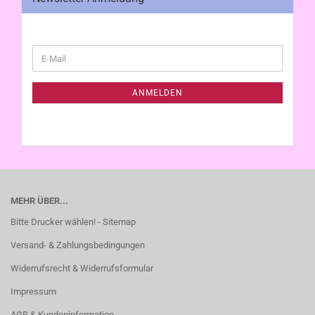
WEITER
E-
ZUR
Mail
NEWSLETTER-
ANMELDUNG
ANMELDEN
MEHR ÜBER...
Bitte Drucker wählen! - Sitemap
Versand- & Zahlungsbedingungen
Widerrufsrecht & Widerrufsformular
Impressum
AGB & Kundeninformation