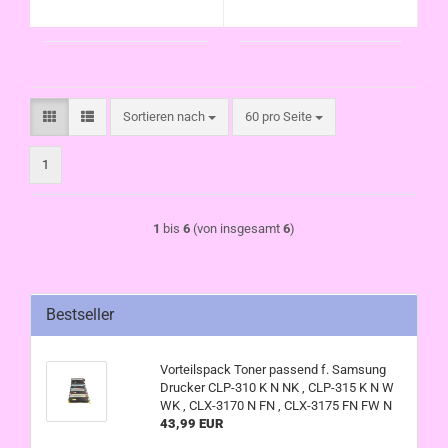
Sortieren nach
pro Seite
Sortieren nach
60 pro Seite
1
1
bis
6
(von insgesamt
6
)
Bestseller
Vorteilspack Toner passend f. Samsung
Drucker CLP-310 K N NK , CLP-315 K N W
WK , CLX-3170 N FN , CLX-3175 FN FW N
43,99 EUR