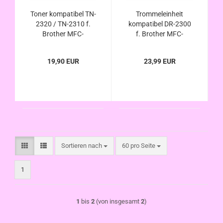
Toner kompatibel TN-
Trommeleinheit
2320 / TN-2310 f.
kompatibel DR-2300
Brother MFC-
f. Brother MFC-
L2700dw dn MFC-
L2700dw dn , MFC-
L2701d MFC-
L2701d , MFC-
19,90 EUR
23,99 EUR
L2701dw MFC-
L2701dw ,
L2703dw MFC-
MFC2703dw , MFC-
L2720dw MFC-
L2720dw , MFC-
L2740cw MFC-
L2740cw , MFC-
L2740dw
L2740dw
Sortieren nach
pro Seite
Sortieren nach
60 pro Seite
1
1
bis
2
(von insgesamt
2
)