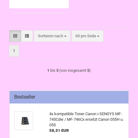
Sortieren nach
pro Seite
Sortieren nach
60 pro Seite
1
1
bis
5
(von insgesamt
5
)
Bestseller
4x kompatible Toner Canon i-SENSYS MF-
745Cdw / MF-746Cx ersetzt Canon 055H u.
055
58,31 EUR