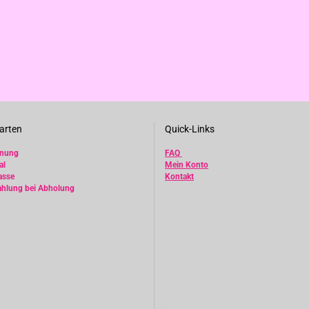
arten
Quick-Links
hnung
FAQ
al
Mein Konto
asse
Kontakt
ahlung bei Abholung