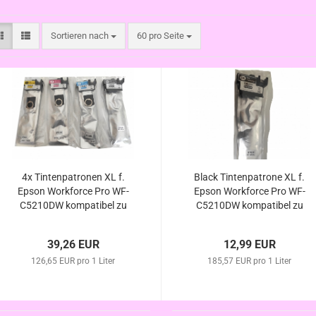
Sortieren nach
pro Seite
Sortieren nach
60 pro Seite
4x Tintenpatronen XL f.
Black Tintenpatrone XL f.
Epson Workforce Pro WF-
Epson Workforce Pro WF-
C5210DW kompatibel zu
C5210DW kompatibel zu
T9441 - T9444 / T9451-
T9441 / T9451
T9454
39,26 EUR
12,99 EUR
126,65 EUR pro 1 Liter
185,57 EUR pro 1 Liter