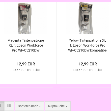
Magenta Tintenpatrone
Yellow Tintenpatrone XL
XL f. Epson Workforce
f. Epson Workforce Pro
Pro WF-C5210DW
WF-C5210DW kompatibel
kompatibel zu T9443 /
zu T9444 / T9454
T9453
12,99 EUR
12,99 EUR
185,57 EUR pro 1 Liter
185,57 EUR pro 1 Liter
Sortieren nach
pro Seite
Sortieren nach
60 pro Seite