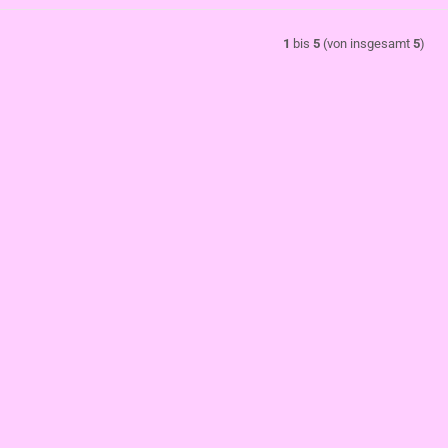
1
bis
5
(von insgesamt
5
)