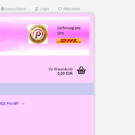
Deutschland
Login
Merkzettel
Ihr Warenkorb
0,00 EUR
»
CE Pro WF