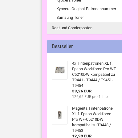
Kyocera Toner
Kyocera Original-Patronennummer
Samsung Toner
Rest und Sonderposten
Bestseller
4x Tintenpatronen XL f.
Epson Workforce Pro WF-
C5210DW kompatibel zu
T9441 - T9444 / T9451-
T9454
39,26 EUR
126,65 EUR pro 1 Liter
Magenta Tintenpatrone
XL f. Epson Workforce
Pro WF-C5210DW
kompatibel zu T9443 /
T9453
12,99 EUR