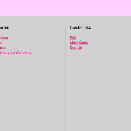
arten
Quick-Links
hnung
FAQ
al
Mein Konto
asse
Kontakt
ahlung bei Abholung