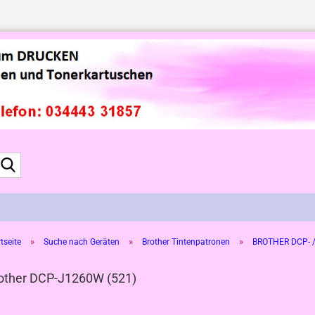
Suche...
»
»
»
tseite
Suche nach Geräten
Brother Tintenpatronen
BROTHER DCP- /
other DCP-J1260W (521)