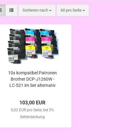
Sortieren nach
pro Seite
Sortieren nach
60 pro Seite
10x kompatibel Patronen
Brother DCP-J1260W -
LC-521 im Set alternativ
103,00 EUR
0,02 EUR pro Seite, bei 5%
Seitendeckung