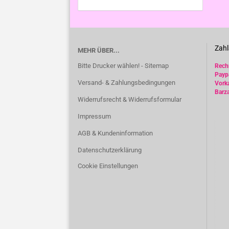
Zahl
MEHR ÜBER...
Bitte Drucker wählen! - Sitemap
Rec
Payp
Versand- & Zahlungsbedingungen
Vork
Barz
Widerrufsrecht & Widerrufsformular
Impressum
AGB & Kundeninformation
Datenschutzerklärung
Cookie Einstellungen