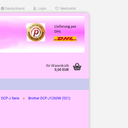
Deutschland
Login
Merkzettel
Ihr Warenkorb
0,00 EUR
»
 DCP-J Serie
Brother DCP-J1260W (521)