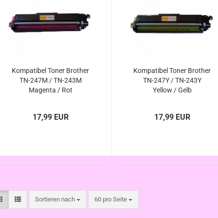
Kompatibel Toner Brother
Kompatibel Toner Brother
TN-247M / TN-243M
TN-247Y / TN-243Y
Magenta / Rot
Yellow / Gelb
17,99 EUR
17,99 EUR
Sortieren nach
pro Seite
Sortieren nach
60 pro Seite