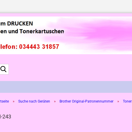
Suche...
»
»
»
tseite
Suche nach Geräten
Brother Original-Patronennummer
Toner
-243