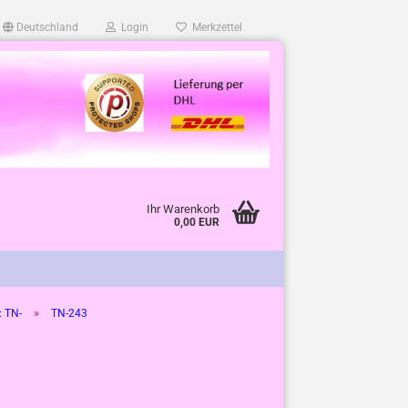
Deutschland
Login
Merkzettel
Ihr Warenkorb
0,00 EUR
»
: TN-
TN-243