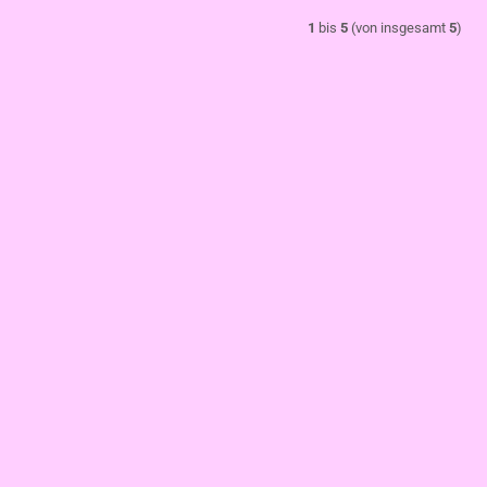
1
bis
5
(von insgesamt
5
)