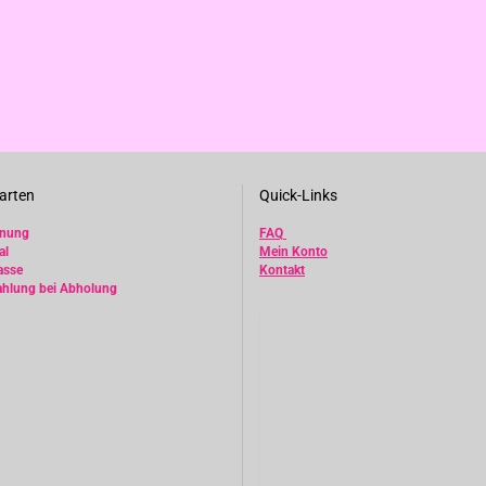
arten
Quick-Links
hnung
FAQ
al
Mein Konto
asse
Kontakt
ahlung bei Abholung