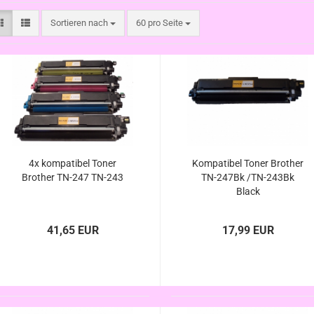
Sortieren nach
pro Seite
Sortieren nach
60 pro Seite
4x kompatibel Toner
Kompatibel Toner Brother
Brother TN-247 TN-243
TN-247Bk /TN-243Bk
Black
41,65 EUR
17,99 EUR