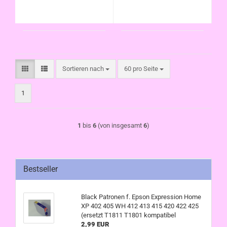
Sortieren nach
pro Seite
Sortieren nach
60 pro Seite
1
1
bis
6
(von insgesamt
6
)
Bestseller
Black Patronen f. Epson Expression Home
XP 402 405 WH 412 413 415 420 422 425
(ersetzt T1811 T1801 kompatibel
2,99 EUR