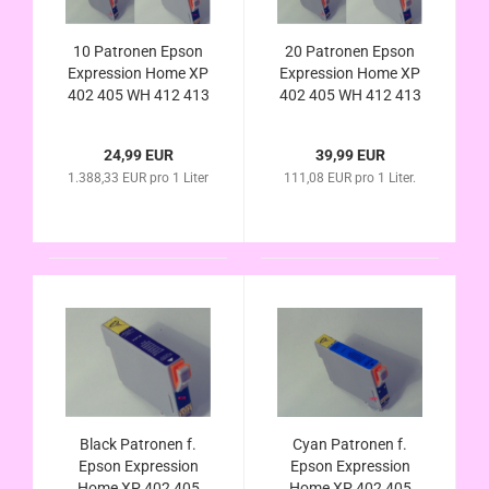
10 Patronen Epson
20 Patronen Epson
Expression Home XP
Expression Home XP
402 405 WH 412 413
402 405 WH 412 413
415 420 422 425
415 420 422 425
(ersetzt T1811
(ersetzt T1811
24,99 EUR
39,99 EUR
T1812 T1813 T1814
T1812 T1813 T1814
1.388,33 EUR pro 1 Liter
111,08 EUR pro 1 Liter.
T1801 - T1804
T1801 - T1804
Black Patronen f.
Cyan Patronen f.
Epson Expression
Epson Expression
Home XP 402 405
Home XP 402 405