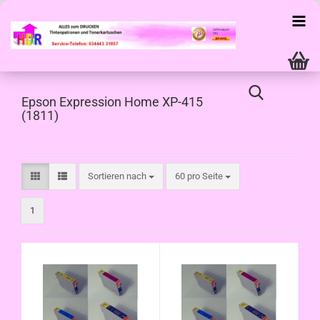
Epson Expression Home XP-415
(1811)
Sortieren nach
pro Seite
Sortieren nach
60 pro Seite
1