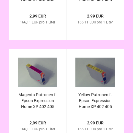
WH 412 413 415 420
WH 412 413 415 420
422 425 (ersetzt
422 425 (ersetzt
2,99 EUR
2,99 EUR
T1811 T1801
T1812 T1802
166,11 EUR pro 1 Liter
166,11 EUR pro 1 Liter
kompatibel
kompatibel
Magenta Patronen f.
Yellow Patronen f.
Epson Expression
Epson Expression
Home XP 402 405
Home XP 402 405
WH 412 413 415 420
WH 412 413 415 420
422 425 (ersetzt
422 425 (ersetzt
2,99 EUR
2,99 EUR
T1813 T1803
T1814 T1804
166,11 EUR pro 1 Liter
166,11 EUR pro 1 Liter
kompatibel
kompatibe