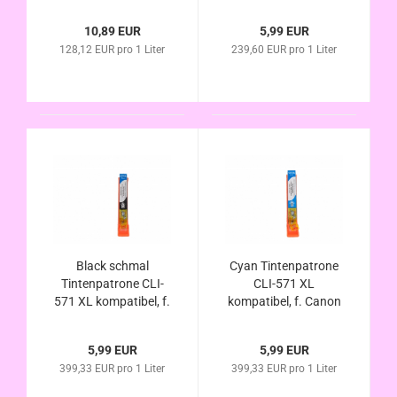
Pixma MG6850
Canon Pixma
MG6851 MG6852
MG6850 MG6851
10,89 EUR
5,99 EUR
MG6853,
MG6852 MG6853
128,12 EUR pro 1 Liter
239,60 EUR pro 1 Liter
Vorteilspack
Black schmal
Cyan Tintenpatrone
Tintenpatrone CLI-
CLI-571 XL
571 XL kompatibel, f.
kompatibel, f. Canon
Canon Pixma
Pixma MG6850
MG6850 MG6851
MG6851 MG6852
5,99 EUR
5,99 EUR
MG6852 MG6853
MG6853
399,33 EUR pro 1 Liter
399,33 EUR pro 1 Liter