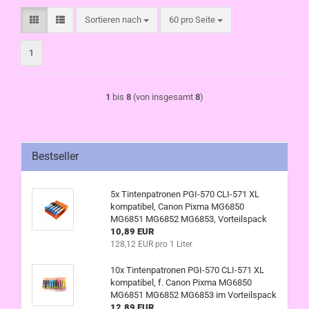
Sortieren nach
pro Seite
Sortieren nach
60 pro Seite
1
1
bis
8
(von insgesamt
8
)
Bestseller
5x Tintenpatronen PGI-570 CLI-571 XL
kompatibel, Canon Pixma MG6850
MG6851 MG6852 MG6853, Vorteilspack
10,89 EUR
128,12 EUR pro 1 Liter
10x Tintenpatronen PGI-570 CLI-571 XL
kompatibel, f. Canon Pixma MG6850
MG6851 MG6852 MG6853 im Vorteilspack
12,89 EUR