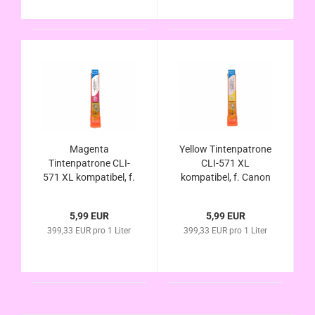
Magenta
Yellow Tintenpatrone
Tintenpatrone CLI-
CLI-571 XL
571 XL kompatibel, f.
kompatibel, f. Canon
Canon Pixma
Pixma MG6850
MG6850 MG6851
MG6851 MG6852
5,99 EUR
5,99 EUR
MG6852 MG6853
MG6853
399,33 EUR pro 1 Liter
399,33 EUR pro 1 Liter