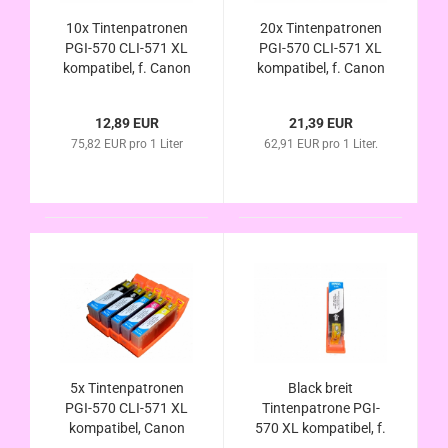
10x Tintenpatronen
20x Tintenpatronen
PGI-570 CLI-571 XL
PGI-570 CLI-571 XL
kompatibel, f. Canon
kompatibel, f. Canon
Pixma MG6850
Pixma MG6850
MG6851 MG6852
MG6851 MG6852
12,89 EUR
21,39 EUR
MG6853 im
MG6853 im
75,82 EUR pro 1 Liter
62,91 EUR pro 1 Liter.
Vorteilspack
Vorteilspack
5x Tintenpatronen
Black breit
PGI-570 CLI-571 XL
Tintenpatrone PGI-
kompatibel, Canon
570 XL kompatibel, f.