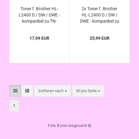
Toner f. Brother HL-
2x Toner f. Brother
L2400 D / DW / DWE -
HL-L2400 D / DW /
kompatibel zu TN-
DWE - kompatibel zu
2510 TN-2510 XL
TN-2510 TN-2510 XL
17,99 EUR
25,99 EUR
Sortieren nach
pro Seite
Sortieren nach
60 pro Seite
1
1
bis
2
(von insgesamt
2
)