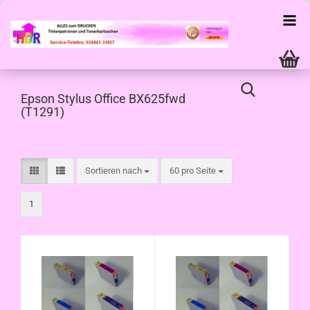
Epson Stylus Office BX625fwd
(T1291)
Sortieren nach
pro Seite
Sortieren nach
60 pro Seite
1