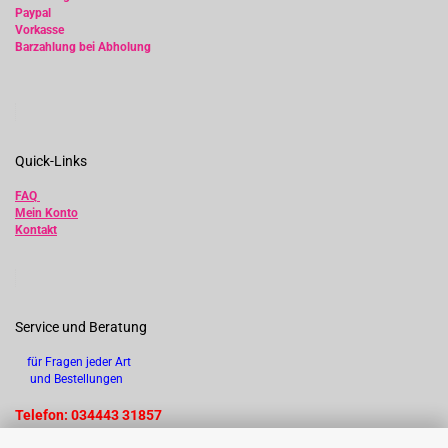
Paypal
Vorkasse
Barzahlung bei Abholung
Quick-Links
FAQ
Mein Konto
Kontakt
Service und Beratung
für Fragen jeder Art
und Bestellungen
Telefon: 034443 31857