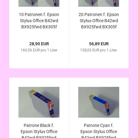
10 Patronen f. Epson
20 Patronen f. Epson
Stylus Office B42wd
Stylus Office B42wd
BX925fwd BX305f
BX925fwd BX305f
BX305fw BX320fw
BX305fw BX320fw
BX525wd BX625fwd
BX525wd BX625fwd
28,90 EUR
56,89 EUR
SX230 SX420w
SX230 SX420w
160,56 EUR pro 1 Liter
158,03 EUR pro 1 Liter.
SX425w SX430W
SX425w SX430W
SX525wd SX620fw
SX525wd SX620fw
kompa.T1291-T1295
kompa.T1291-T1295
Patrone Black f.
Patrone Cyan f.
Epson Stylus Office
Epson Stylus Office
B42wd BX925fwd
B42wd BX925fwd