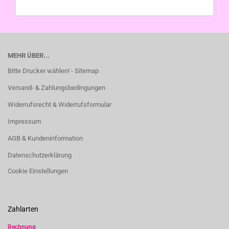
MEHR ÜBER...
Bitte Drucker wählen! - Sitemap
Versand- & Zahlungsbedingungen
Widerrufsrecht & Widerrufsformular
Impressum
AGB & Kundeninformation
Datenschutzerklärung
Cookie Einstellungen
Zahlarten
Rechnung