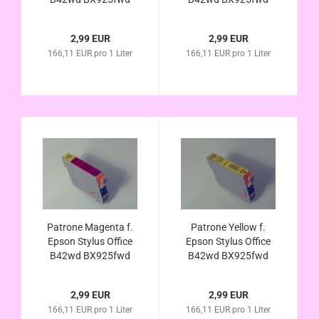
BX305f BX305fw
BX305f BX305fw
BX320fw BX525wd
BX320fw BX525wd
2,99 EUR
2,99 EUR
BX625fwd SX230
BX625fwd SX230
166,11 EUR pro 1 Liter
166,11 EUR pro 1 Liter
SX420w SX425w
SX420w SX425w
SX430W SX525wd
SX430W SX525wd
SX620fw kompa.
SX620fw kompa.
T1291
T1292
Patrone Magenta f.
Patrone Yellow f.
Epson Stylus Office
Epson Stylus Office
B42wd BX925fwd
B42wd BX925fwd
BX305f BX305fw
BX305f BX305fw
BX320fw BX525wd
BX320fw BX525wd
2,99 EUR
2,99 EUR
BX625fwd SX230
BX625fwd SX230
166,11 EUR pro 1 Liter
166,11 EUR pro 1 Liter
SX420w SX425w
SX420w SX425w