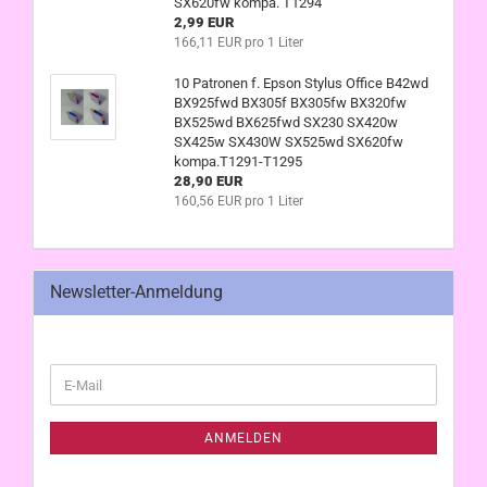
SX620fw kompa. T1294
2,99 EUR
166,11 EUR pro 1 Liter
10 Patronen f. Epson Stylus Office B42wd
BX925fwd BX305f BX305fw BX320fw
BX525wd BX625fwd SX230 SX420w
SX425w SX430W SX525wd SX620fw
kompa.T1291-T1295
28,90 EUR
160,56 EUR pro 1 Liter
Newsletter-Anmeldung
WEITER
E-
ZUR
Mail
NEWSLETTER-
ANMELDUNG
ANMELDEN