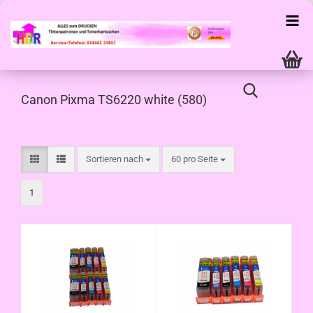
Canon Pixma TS6220 white (580)
Sortieren nach
pro Seite
Sortieren nach
60 pro Seite
1