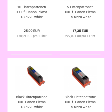
10 Tintenpatronen
5 Tintenpatronen
XXL f. Canon Pixma
XXL f. Canon Pixma
TS-6220 white
TS-6220 white
alternativ zu PGI-580
alternativ zu PGI-580
CLI-581 im
CLI-581 im
25,99 EUR
17,35 EUR
Vorteilspack
Vorteilspack
170,09 EUR pro 1 Liter
227,09 EUR pro 1 Liter
Black Tintenpatrone
Black Tintenpatrone
XXL Canon Pixma
XXL f. Canon Pixma
TS-6220 white
TS-6220 white