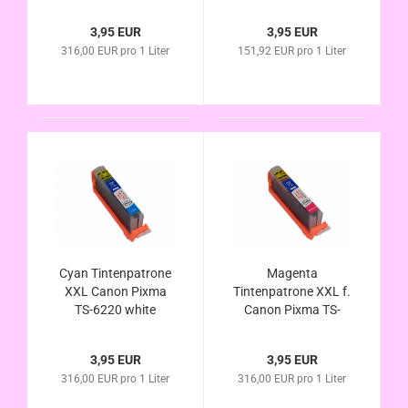
alternativ CLI-581Bk
alternativ PGI-580
XL kompatibel
PGBk kompatibel
3,95 EUR
3,95 EUR
316,00 EUR pro 1 Liter
151,92 EUR pro 1 Liter
Cyan Tintenpatrone
Magenta
XXL Canon Pixma
Tintenpatrone XXL f.
TS-6220 white
Canon Pixma TS-
alternativ CLI-581C
6220 white alternativ
XL kompatibel
CLI-581M XL
3,95 EUR
3,95 EUR
kompatibel
316,00 EUR pro 1 Liter
316,00 EUR pro 1 Liter