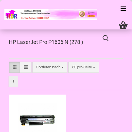
HP LaserJet Pro P1606 N (278 )
Sortieren nach
pro Seite
Sortieren nach
60 pro Seite
1