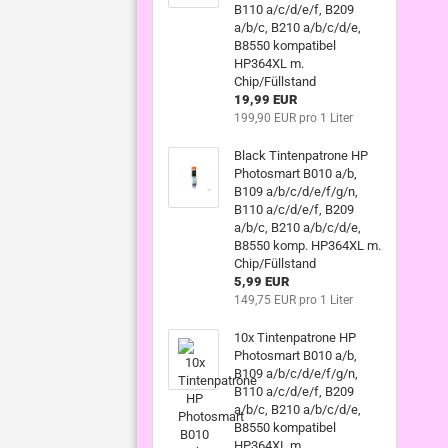
B110 a/c/d/e/f, B209
a/b/c, B210 a/b/c/d/e,
B8550 kompatibel
HP364XL m.
Chip/Füllstand
19,99 EUR
199,90 EUR pro 1 Liter
Black Tintenpatrone HP
Photosmart B010 a/b,
B109 a/b/c/d/e/f/g/n,
B110 a/c/d/e/f, B209
a/b/c, B210 a/b/c/d/e,
B8550 komp. HP364XL m.
Chip/Füllstand
5,99 EUR
149,75 EUR pro 1 Liter
10x Tintenpatrone HP
Photosmart B010 a/b,
B109 a/b/c/d/e/f/g/n,
B110 a/c/d/e/f, B209
a/b/c, B210 a/b/c/d/e,
B8550 kompatibel
HP364XL m.