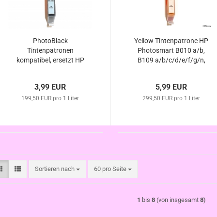
PhotoBlack
Yellow Tintenpatrone HP
Tintenpatronen
Photosmart B010 a/b,
kompatibel, ersetzt HP
B109 a/b/c/d/e/f/g/n,
364 (CB17EE) und HP
B110 a/c/d/e/f, B209
364XL (CB22EE)
a/b/c, B210 a/b/c/d/e,
3,99 EUR
5,99 EUR
B8550 komp. HP364XL
199,50 EUR pro 1 Liter
299,50 EUR pro 1 Liter
m. Chip/Füllstand
Sortieren nach
pro Seite
Sortieren nach
60 pro Seite
1
bis
8
(von insgesamt
8
)