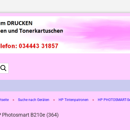
Suche...
»
»
»
tseite
Suche nach Geräten
HP Tintenpatronen
HP PHOTOSMART-Se
 Photosmart B210e (364)