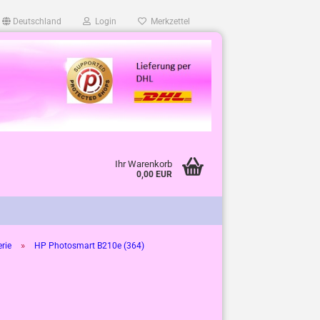
Deutschland
Login
Merkzettel
Ihr Warenkorb
0,00 EUR
»
rie
HP Photosmart B210e (364)