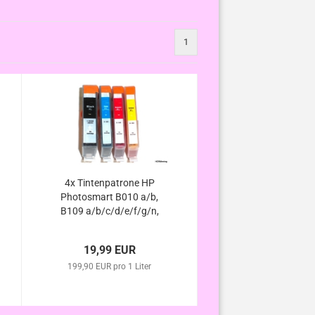
1
4x Tintenpatrone HP
Photosmart B010 a/b,
B109 a/b/c/d/e/f/g/n,
B110 a/c/d/e/f, B209
a/b/c, B210 a/b/c/d/e,
19,99 EUR
B8550 kompatibel
199,90 EUR pro 1 Liter
HP364XL m.
Chip/Füllstand