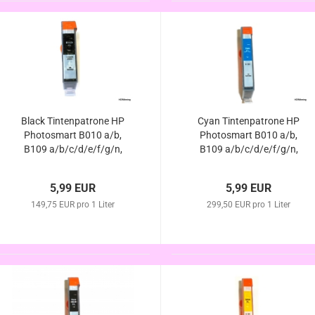
Black Tintenpatrone HP
Cyan Tintenpatrone HP
Photosmart B010 a/b,
Photosmart B010 a/b,
B109 a/b/c/d/e/f/g/n,
B109 a/b/c/d/e/f/g/n,
B110 a/c/d/e/f, B209
B110 a/c/d/e/f, B209
a/b/c, B210 a/b/c/d/e,
a/b/c, B210 a/b/c/d/e,
5,99 EUR
5,99 EUR
B8550 komp. HP364XL
B8550 komp. HP364XL
149,75 EUR pro 1 Liter
m. Chip/Füllstand
299,50 EUR pro 1 Liter
m. Chip/Füllstand