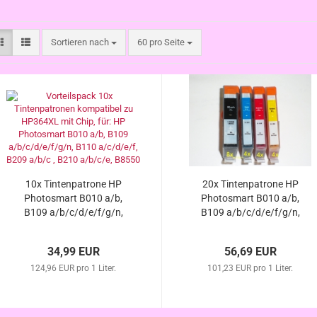
Sortieren nach
pro Seite
Sortieren nach
60 pro Seite
10x Tintenpatrone HP
20x Tintenpatrone HP
Photosmart B010 a/b,
Photosmart B010 a/b,
B109 a/b/c/d/e/f/g/n,
B109 a/b/c/d/e/f/g/n,
B110 a/c/d/e/f, B209
B110 a/c/d/e/f, B209
a/b/c, B210 a/b/c/d/e,
a/b/c, B210 a/b/c/d/e,
34,99 EUR
56,69 EUR
B8550 kompatibel
B8550 kompatibel
124,96 EUR pro 1 Liter.
HP364XL m.
101,23 EUR pro 1 Liter.
HP364XL m.
Chip/Füllstand
Chip/Füllstand