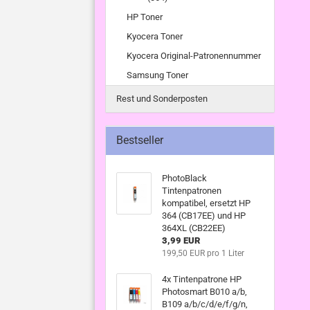
HP Toner
Kyocera Toner
Kyocera Original-Patronennummer
Samsung Toner
Rest und Sonderposten
Bestseller
PhotoBlack
Tintenpatronen
kompatibel, ersetzt HP
364 (CB17EE) und HP
364XL (CB22EE)
3,99 EUR
199,50 EUR pro 1 Liter
4x Tintenpatrone HP
Photosmart B010 a/b,
B109 a/b/c/d/e/f/g/n,