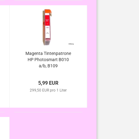
Magenta Tintenpatrone
HP Photosmart B010
a/b, B109
a/b/c/d/e/f/g/n, B110
a/c/d/e/f, B209 a/b/c,
5,99 EUR
B210 a/b/c/d/e, B8550
komp. HP364XL m.
299,50 EUR pro 1 Liter
Chip/Füllstand