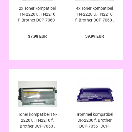
2x Toner kompatibel
4x Toner kompatibel
TN-2220 u. TN2210
TN-2220 u. TN2210
f. Brother DCP-7060 ,
f. Brother DCP-7060 ,
DCP-7060D , DCP-
DCP-7060D , DCP-
7065 , DCP-7065DN ,
7065 , DCP-7065DN ,
37,98 EUR
59,99 EUR
DCP-7070DW
DCP-7070DW
Toner kompatibel TN-
Trommel kompatibel
2220 u. TN2210 f.
DR-2200 f. Brother
Brother DCP-7060 ,
DCP-7055 , DCP-