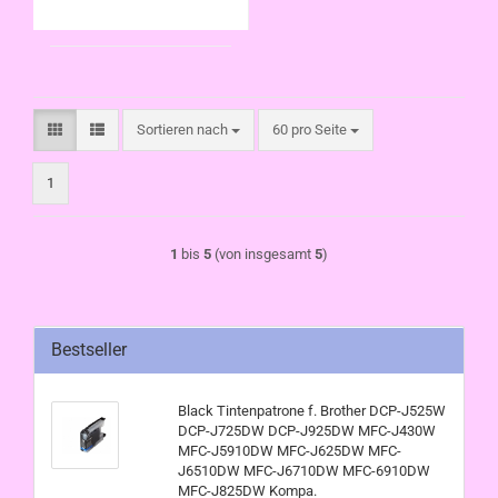
J6710DW MFC-
6910DW MFC-
J825DW Kompat
Sortieren nach
pro Seite
Sortieren nach
60 pro Seite
1
1
bis
5
(von insgesamt
5
)
Bestseller
Black Tintenpatrone f. Brother DCP-J525W
DCP-J725DW DCP-J925DW MFC-J430W
MFC-J5910DW MFC-J625DW MFC-
J6510DW MFC-J6710DW MFC-6910DW
MFC-J825DW Kompa.