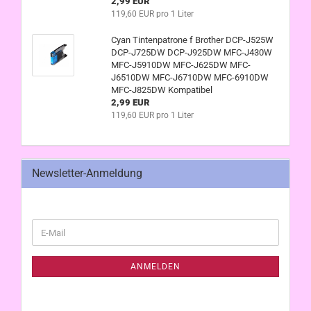
2,99 EUR
119,60 EUR pro 1 Liter
Cyan Tintenpatrone f Brother DCP-J525W
DCP-J725DW DCP-J925DW MFC-J430W
MFC-J5910DW MFC-J625DW MFC-
J6510DW MFC-J6710DW MFC-6910DW
MFC-J825DW Kompatibel
2,99 EUR
119,60 EUR pro 1 Liter
Newsletter-Anmeldung
WEITER
E-
ZUR
Mail
NEWSLETTER-
ANMELDUNG
ANMELDEN