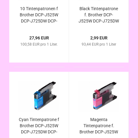
10 Tintenpatronen f
Black Tintenpatrone
Brother DCP-J525W
f. Brother DCP-
DCP-J725DW DCP-
J525W DCP-J725DW
J925DW MFC-J430W
DCP-J925DW MFC-
MFC-J5910DW MFC-
J430W MFC-
27,96 EUR
2,99 EUR
J625DW MFC-
J5910DW MFC-
100,58 EUR pro 1 Liter.
93,44 EUR pro 1 Liter
J6510DW MFC-
J625DW MFC-
J6710DW MFC-
J6510DW MFC-
6910DW MFC-
J6710DW MFC-
J825DW Kompatibel
6910DW MFC-
J825DW Kompa.
Cyan Tintenpatrone f
Magenta
Brother DCP-J525W
Tintenpatrone f.
DCP-J725DW DCP-
Brother DCP-J525W