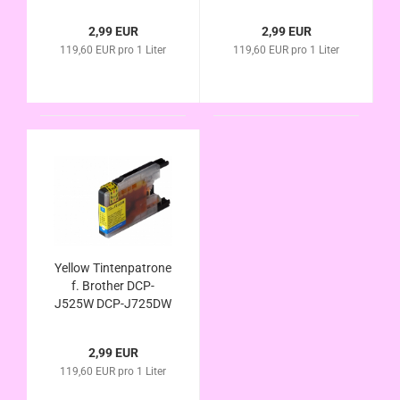
J925DW MFC-J430W
DCP-J725DW DCP-
MFC-J5910DW MFC-
J925DW MFC-J430W
2,99 EUR
2,99 EUR
J625DW MFC-
MFC-J5910DW MFC-
119,60 EUR pro 1 Liter
119,60 EUR pro 1 Liter
J6510DW MFC-
J625DW MFC-
J6710DW MFC-
J6510DW MFC-
6910DW MFC-
J6710DW MFC-
J825DW Kompatibel
6910DW MFC-
J825DW Kompa.
Yellow Tintenpatrone
f. Brother DCP-
J525W DCP-J725DW
DCP-J925DW MFC-
J430W MFC-
2,99 EUR
J5910DW MFC-
119,60 EUR pro 1 Liter
J625DW MFC-
J6510DW MFC-