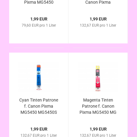
Pixma MG5450
Canon Pixma
MG5450S MG5550
MG5450 MG5450S
MG6350 MG6450
MG5550 MG6350
1,99 EUR
1,99 EUR
kompatibel zu PGI-
MG6450 kompatibel
79,60 EUR pro 1 Liter
132,67 EUR pro 1 Liter
550XL mit Chip u.
zu CLI-551XL mit
Füllstandsanzeige
Chip u.
Füllstandsanzeige
Cyan Tinten Patrone
Magenta Tinten
f. Canon Pixma
Patrone f. Canon
MG5450 MG5450S
Pixma MG5450 MG
MG5550 MG6350
5450S MG5550
MG6450 kompatibel
MG6350 NG6450
1,99 EUR
1,99 EUR
zu CLI-551XL mit
kompatibel zu CLI-
132,67 EUR pro 1 Liter
132,67 EUR pro 1 Liter
Chip u.
551XL mit Chip u.