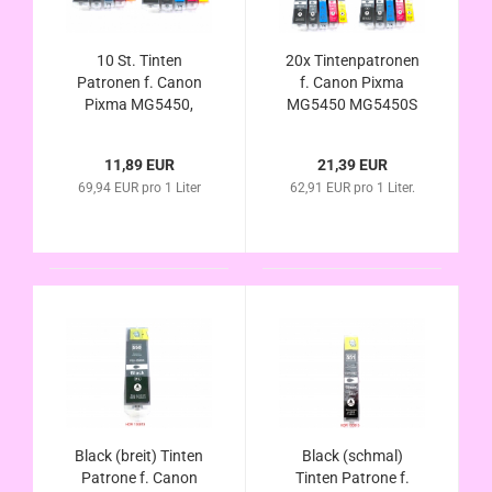
10 St. Tinten
20x Tintenpatronen
Patronen f. Canon
f. Canon Pixma
Pixma MG5450,
MG5450 MG5450S
MG5450S MG5550
MG5550 MG6350
MG6350 MG6450
MG6450 kompatibel
11,89 EUR
21,39 EUR
kompatibel zu PGI-
zu PGI-550XL / CLI-
69,94 EUR pro 1 Liter
62,91 EUR pro 1 Liter.
550XL / CLI-551XL
551XL mit Chip u.
mit Chip u.
Füllstandsanzeige
Füllstandsanzeige
Black (breit) Tinten
Black (schmal)
Patrone f. Canon
Tinten Patrone f.