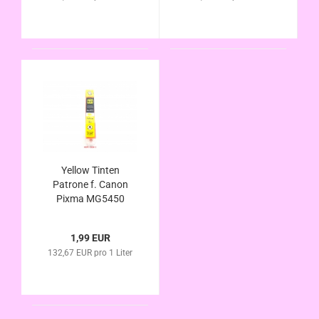
Füllstandsanzeige
Füllstandsanzeige
Yellow Tinten
Patrone f. Canon
Pixma MG5450
MG5450S MG5550
MG6350 MG6450
1,99 EUR
kompatibel zu CLI-
132,67 EUR pro 1 Liter
551XL mit Chip u.
Füllstandsanzeige