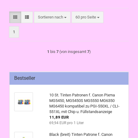
Sortieren nach
pro Seite
Sortieren nach
60 pro Seite
1
1
bis
7
(von insgesamt
7
)
Bestseller
10 St. Tinten Patronen f. Canon Pixma
MG5450, MG5450S MG5550 MG6350
MG6450 kompatibel zu PGI-550XL / CLI-
551XL mit Chip u. Füllstandsanzeige
11,89 EUR
69,94 EUR pro 1 Liter
Black (breit) Tinten Patrone f. Canon