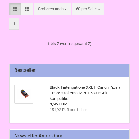
Sortieren nach
pro Seite
Sortieren nach
60 pro Seite
1
1
bis
7
(von insgesamt
7
)
Bestseller
Black Tintenpatrone XXL f. Canon Pixma
TR-7520 alternativ PGI-580 PGBk
kompatibel
3,95 EUR
151,92 EUR pro 1 Liter
Newsletter-Anmeldung