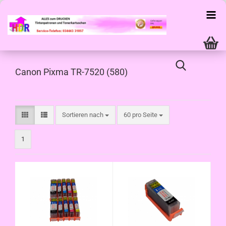
Canon Pixma TR-7520 (580)
Sortieren nach
pro Seite
Sortieren nach
60 pro Seite
1