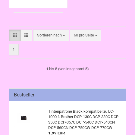
770CW
Sortieren nach
pro Seite
Sortieren nach
60 pro Seite
1
1
bis
5
(von insgesamt
5
)
Bestseller
Tintenpatrone Black kompatibel zu LC-
1000 f. Brother DCP-130C DCP-330C DCP-
350C DCP-357C DCP-540C DCP-540CN
DCP-560CN DCP-750CW DCP-770CW
1,99 EUR