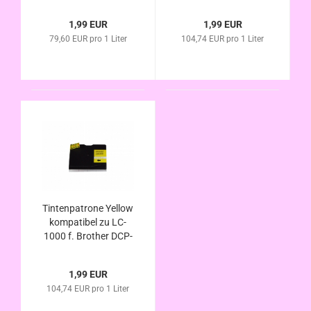
130C DCP-330C
DCP-130C DCP-330C
DCP-350C DCP-357C
DCP-350C DCP-357C
1,99 EUR
1,99 EUR
DCP-540C DCP-
DCP-540C DCP-
79,60 EUR pro 1 Liter
104,74 EUR pro 1 Liter
540CN DCP-560CN
540CN DCP-560CN
DCP-750CW DCP-
DCP-750CW DCP-
770CW
770CW
Tintenpatrone Yellow
kompatibel zu LC-
1000 f. Brother DCP-
130C DCP-330C
DCP-350C DCP-357C
1,99 EUR
DCP-540C DCP-
104,74 EUR pro 1 Liter
540CN DCP-560CN
DCP-750CW DCP-