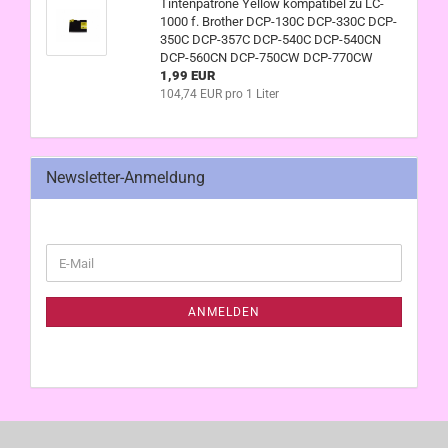
Tintenpatrone Yellow kompatibel zu LC-
1000 f. Brother DCP-130C DCP-330C DCP-
350C DCP-357C DCP-540C DCP-540CN
DCP-560CN DCP-750CW DCP-770CW
1,99 EUR
104,74 EUR pro 1 Liter
Newsletter-Anmeldung
WEITER
E-
ZUR
Mail
NEWSLETTER-
ANMELDUNG
ANMELDEN