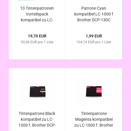
10 Tintenpatronen
Patrone Cyan
Vorteilspack
kompatibel LC-1000 f
kompatibel zu LC-
Brother DCP-130C
1000 f. Brother DCP-
DCP-330C DCP-350C
130C DCP-330C
DCP-357C DCP-540C
19,70 EUR
1,99 EUR
DCP-350C DCP-357C
DCP-540CN DCP-
92,06 EUR pro 1 Liter
104,74 EUR pro 1 Liter
DCP-540C DCP-
560CN DCP-750CW
540CN DCP-560CN
DCP-770CW
DCP-750CW DCP-
770CW
Tintenpatrone Black
Tintenpatrone
kompatibel zu LC-
Magenta kompatibel
1000 f. Brother DCP-
zu LC-1000 f. Brother