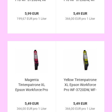
3720DWF, WF-3720
3720DWF, WF-3720
Serie (Epson Nr.34
Serie (Epson Nr.34
5,99 EUR
5,49 EUR
T3471 T3461
T3472 T3462
199,67 EUR pro 1 Liter
366,00 EUR pro 1 Liter
Golfball-Serie
Golfball-Serie
kompatibel)
kompatibel)
Magenta
Yellow Tintenpatrone
Tintenpatrone XL
XL Epson Workforce
Epson Workforce Pro
Pro WF-3720DW, WF-
WF-3720DW, WF-
3720DWF, WF-3720
3720DWF, WF-3720
Serie (Epson Nr.34
5,49 EUR
5,49 EUR
Serie (Epson Nr.34
T3474 T3464
366,00 EUR pro 1 Liter
366,00 EUR pro 1 Liter
T3473 T3463
Golfball-Serie