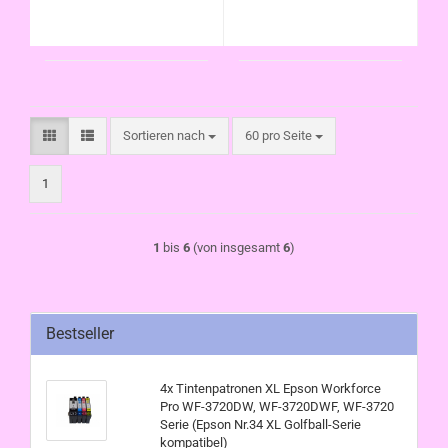
Golfball-Serie
kompatibel)
kompatibel)
Sortieren nach
pro Seite
Sortieren nach
60 pro Seite
1
1
bis
6
(von insgesamt
6
)
Bestseller
4x Tintenpatronen XL Epson Workforce
Pro WF-3720DW, WF-3720DWF, WF-3720
Serie (Epson Nr.34 XL Golfball-Serie
kompatibel)