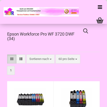
Epson Workforce Pro WF 3720 DWF
(34)
Sortieren nach
pro Seite
Sortieren nach
60 pro Seite
1