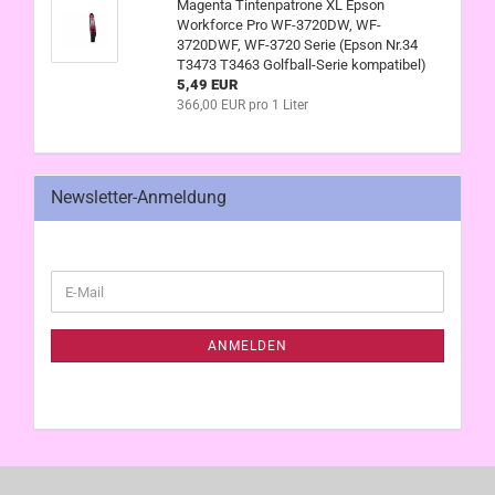
Magenta Tintenpatrone XL Epson
Workforce Pro WF-3720DW, WF-
3720DWF, WF-3720 Serie (Epson Nr.34
T3473 T3463 Golfball-Serie kompatibel)
5,49 EUR
366,00 EUR pro 1 Liter
Newsletter-Anmeldung
WEITER
E-
ZUR
Mail
NEWSLETTER-
ANMELDUNG
ANMELDEN