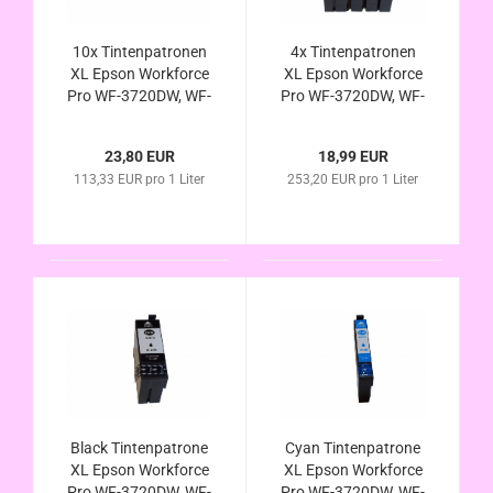
10x Tintenpatronen
4x Tintenpatronen
XL Epson Workforce
XL Epson Workforce
Pro WF-3720DW, WF-
Pro WF-3720DW, WF-
3720DWF, WF-3720
3720DWF, WF-3720
Serie (Epson Nr.34
Serie (Epson Nr.34
23,80 EUR
18,99 EUR
XL Golfball-Serie
XL Golfball-Serie
113,33 EUR pro 1 Liter
253,20 EUR pro 1 Liter
kompatibel)
kompatibel)
Black Tintenpatrone
Cyan Tintenpatrone
XL Epson Workforce
XL Epson Workforce
Pro WF-3720DW, WF-
Pro WF-3720DW, WF-