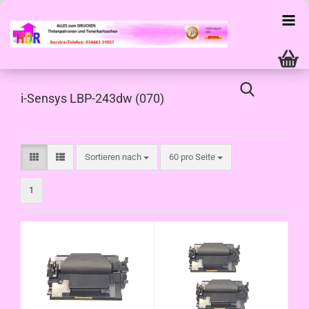
i-Sensys LBP-243dw (070)
Sortieren nach
pro Seite
Sortieren nach
60 pro Seite
1