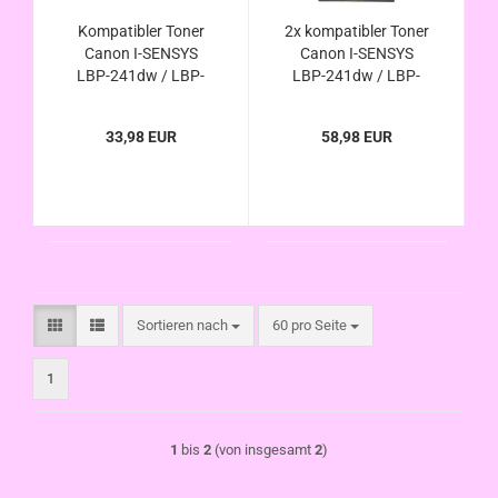
Kompatibler Toner
2x kompatibler Toner
Canon I-SENSYS
Canon I-SENSYS
LBP-241dw / LBP-
LBP-241dw / LBP-
243dw ersetzt Canon
243dw ersetzt Canon
070H / 070 ca.10200
070H / 070 ca.10200
33,98 EUR
58,98 EUR
Seiten
Seite je Toner
Sortieren nach
pro Seite
Sortieren nach
60 pro Seite
1
1
bis
2
(von insgesamt
2
)