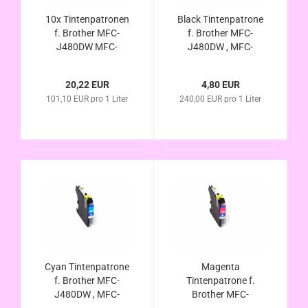
10x Tintenpatronen
Black Tintenpatrone
f. Brother MFC-
f. Brother MFC-
J480DW MFC-
J480DW , MFC-
J680DW MFC-
J680DW , MFC-
J880DW kompatibel
J880DW kompatibel
20,22 EUR
4,80 EUR
LC-223 LC-225 LC-
LC-223Bk , LC-227Bk
101,10 EUR pro 1 Liter
240,00 EUR pro 1 Liter
229 BK C M Y
, LC-229Bk
Cyan Tintenpatrone
Magenta
f. Brother MFC-
Tintenpatrone f.
J480DW , MFC-
Brother MFC-