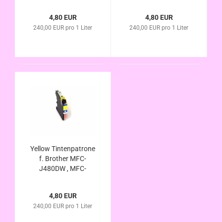
J680DW , MFC-
J480DW , MFC-
J880DW kompatibel
J680DW , MFC-
4,80 EUR
4,80 EUR
LC-223C , LC-225C
J880DW kompatibel
240,00 EUR pro 1 Liter
240,00 EUR pro 1 Liter
LC-223M , LC-225M
Yellow Tintenpatrone
f. Brother MFC-
J480DW , MFC-
J680DW , MFC-
J880DW kompatibel
4,80 EUR
LC-223y , LC-225Y
240,00 EUR pro 1 Liter