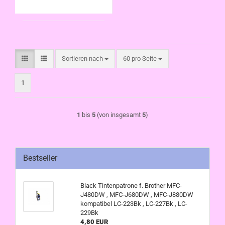
Sortieren nach
pro Seite
Sortieren nach
60 pro Seite
1
1
bis
5
(von insgesamt
5
)
Bestseller
Black Tintenpatrone f. Brother MFC-
J480DW , MFC-J680DW , MFC-J880DW
kompatibel LC-223Bk , LC-227Bk , LC-
229Bk
4,80 EUR