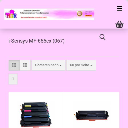
i-Sensys MF-655cx (067)
Sortieren nach
pro Seite
Sortieren nach
60 pro Seite
1