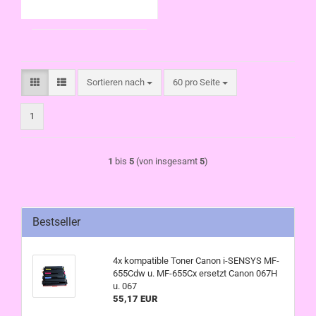
Sortieren nach
pro Seite
Sortieren nach
60 pro Seite
1
1
bis
5
(von insgesamt
5
)
Bestseller
4x kompatible Toner Canon i-SENSYS MF-
655Cdw u. MF-655Cx ersetzt Canon 067H
u. 067
55,17 EUR