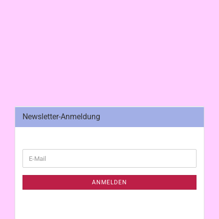
Newsletter-Anmeldung
WEITER
E-
ZUR
Mail
NEWSLETTER-
ANMELDUNG
ANMELDEN