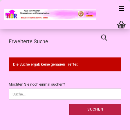
Erweiterte Suche
Die Suche ergab keine genauen Treffer.
MÖCHTEN
Möchten Sie noch einmal suchen?
SIE
NOCH
EINMAL
SUCHEN?
SUCHEN