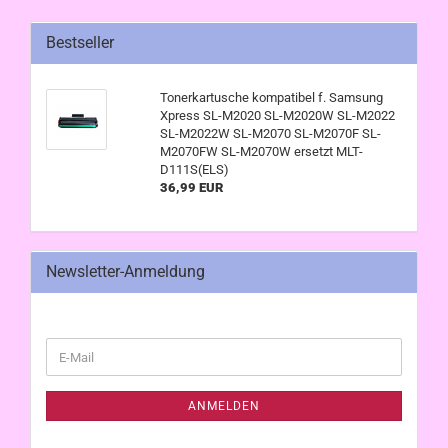
Bestseller
Tonerkartusche kompatibel f. Samsung
Xpress SL-M2020 SL-M2020W SL-M2022
SL-M2022W SL-M2070 SL-M2070F SL-
M2070FW SL-M2070W ersetzt MLT-
D111S(ELS)
36,99 EUR
Newsletter-Anmeldung
WEITER
E-
ZUR
Mail
NEWSLETTER-
ANMELDUNG
ANMELDEN