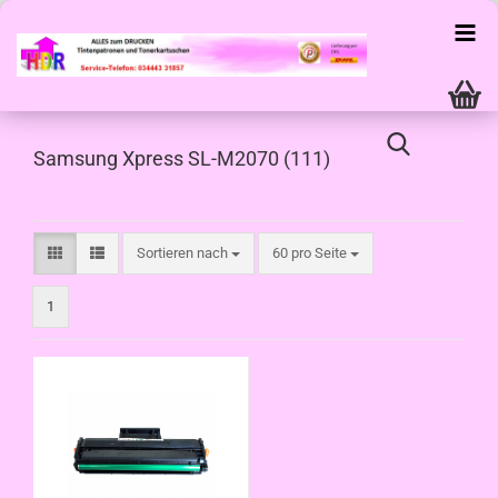
Samsung Xpress SL-M2070 (111)
Sortieren nach
pro Seite
Sortieren nach
60 pro Seite
1