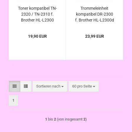
Toner kompatibel TN-
Trommeleinheit
2320 / TN-2310 f.
kompatibel DR-2300
Brother HL-L2300
f. Brother HL-L2300d
HL-L2320 HL-L2321
, HL-L2320d , HL-
HL-L2340 HL-L2360
L2321d , HL-
19,90 EUR
23,99 EUR
HL-L2361 HL-L2365
L2340dw , HL-
HL-L2380 d dn dw
L2360dn , HL-L2361
dw dn , HL-L2365dw
, HL-L2380dw
Sortieren nach
pro Seite
Sortieren nach
60 pro Seite
1
1
bis
2
(von insgesamt
2
)