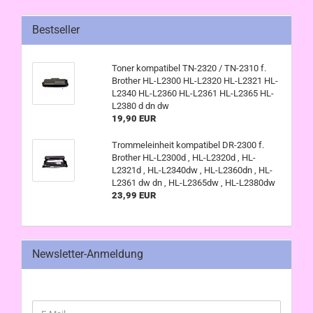
Bestseller
Toner kompatibel TN-2320 / TN-2310 f.
Brother HL-L2300 HL-L2320 HL-L2321 HL-
L2340 HL-L2360 HL-L2361 HL-L2365 HL-
L2380 d dn dw
19,90 EUR
Trommeleinheit kompatibel DR-2300 f.
Brother HL-L2300d , HL-L2320d , HL-
L2321d , HL-L2340dw , HL-L2360dn , HL-
L2361 dw dn , HL-L2365dw , HL-L2380dw
23,99 EUR
Newsletter-Anmeldung
WEITER
E-