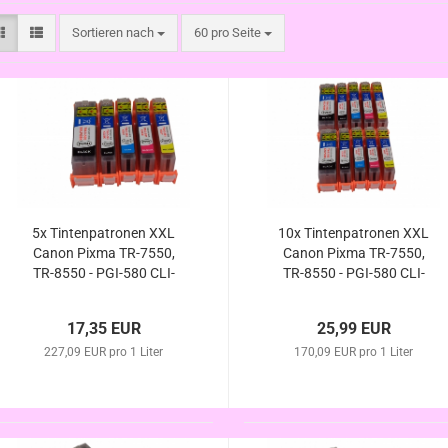
Sortieren nach
pro Seite
Sortieren nach
60 pro Seite
5x Tintenpatronen XXL
10x Tintenpatronen XXL
Canon Pixma TR-7550,
Canon Pixma TR-7550,
TR-8550 - PGI-580 CLI-
TR-8550 - PGI-580 CLI-
581 kompatibel
581 kompatibel
Vorteilspack
Vorteilspack
17,35 EUR
25,99 EUR
227,09 EUR pro 1 Liter
170,09 EUR pro 1 Liter