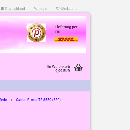
Deutschland
Login
Merkzettel
Ihr Warenkorb
0,00 EUR
»
erie
Canon Pixma TR-8550 (580)