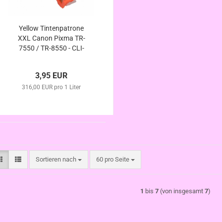
Yellow Tintenpatrone
XXL Canon Pixma TR-
7550 / TR-8550 - CLI-
581Y XL kompatibel
3,95 EUR
316,00 EUR pro 1 Liter
Sortieren nach
pro Seite
Sortieren nach
60 pro Seite
1
bis
7
(von insgesamt
7
)