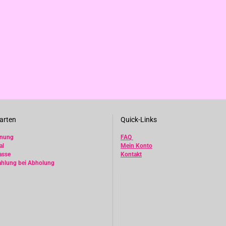
arten
Quick-Links
hnung
FAQ
al
Mein Konto
asse
Kontakt
ahlung bei Abholung