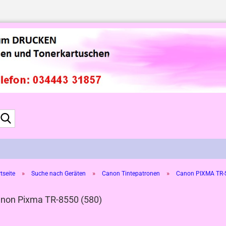
Suche...
»
»
»
tseite
Suche nach Geräten
Canon Tintepatronen
Canon PIXMA TR-S
non Pixma TR-8550 (580)