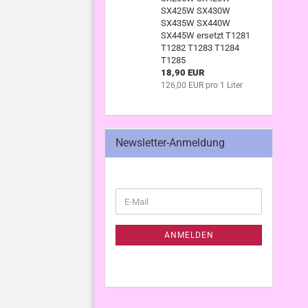
SX425W SX430W
SX435W SX440W
SX445W ersetzt T1281
T1282 T1283 T1284
T1285
18,90 EUR
126,00 EUR pro 1 Liter
Newsletter-Anmeldung
WEITER
E-
ZUR
Mail
NEWSLETTER-
ANMELDUNG
ANMELDEN