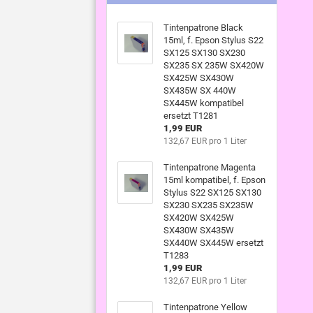
Tintenpatrone Black
15ml, f. Epson Stylus S22
SX125 SX130 SX230
SX235 SX 235W SX420W
SX425W SX430W
SX435W SX 440W
SX445W kompatibel
ersetzt T1281
1,99 EUR
132,67 EUR pro 1 Liter
Tintenpatrone Magenta
15ml kompatibel, f. Epson
Stylus S22 SX125 SX130
SX230 SX235 SX235W
SX420W SX425W
SX430W SX435W
SX440W SX445W ersetzt
T1283
1,99 EUR
132,67 EUR pro 1 Liter
Tintenpatrone Yellow