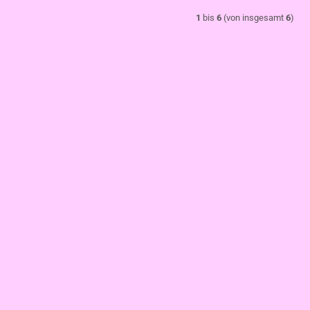
1
bis
6
(von insgesamt
6
)