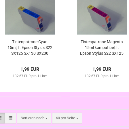
Tintenpatrone Cyan
Tintenpatrone Magenta
15ml, f. Epson Stylus S22
15ml kompatibel, f.
SX125 SX130 SX230
Epson Stylus S22 SX125
SX235 SX235W SX420W
SX130 SX230 SX235
SX425W SX430W
SX235W SX420W
1,99 EUR
1,99 EUR
SX435W SX440W
SX425W SX430W
SX445W kompatibel
132,67 EUR pro 1 Liter
132,67 EUR pro 1 Liter
SX435W SX440W
ersetzt T1282
SX445W ersetzt T1283
Sortieren nach
pro Seite
Sortieren nach
60 pro Seite