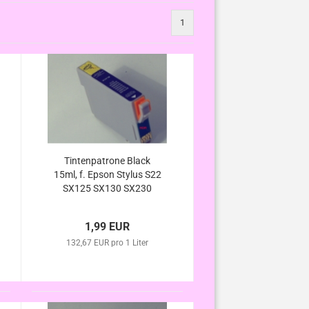
1
Tintenpatrone Black
15ml, f. Epson Stylus S22
SX125 SX130 SX230
SX235 SX 235W SX420W
SX425W SX430W
1,99 EUR
SX435W SX 440W
SX445W kompatibel
132,67 EUR pro 1 Liter
ersetzt T1281