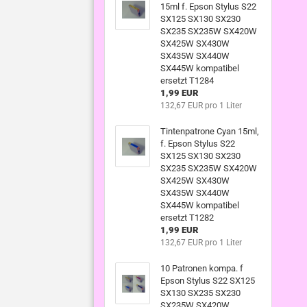
15ml f. Epson Stylus S22
SX125 SX130 SX230
SX235 SX235W SX420W
SX425W SX430W
SX435W SX440W
SX445W kompatibel
ersetzt T1284
1,99 EUR
132,67 EUR pro 1 Liter
Tintenpatrone Cyan 15ml,
f. Epson Stylus S22
SX125 SX130 SX230
SX235 SX235W SX420W
SX425W SX430W
SX435W SX440W
SX445W kompatibel
ersetzt T1282
1,99 EUR
132,67 EUR pro 1 Liter
10 Patronen kompa. f
Epson Stylus S22 SX125
SX130 SX235 SX230
SX235W SX420W