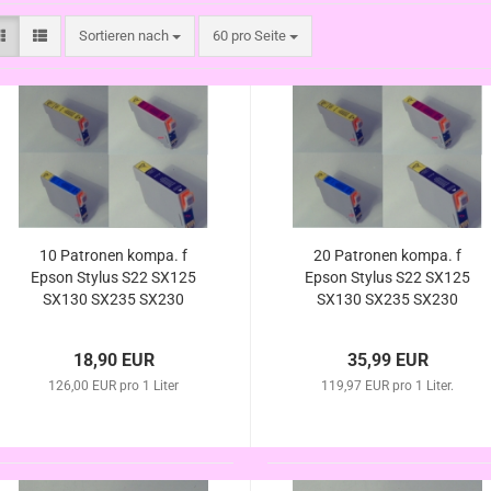
Sortieren nach
pro Seite
Sortieren nach
60 pro Seite
10 Patronen kompa. f
20 Patronen kompa. f
Epson Stylus S22 SX125
Epson Stylus S22 SX125
SX130 SX235 SX230
SX130 SX235 SX230
SX235W SX420W
SX235W SX420W
SX425W SX430W
SX425W SX430W
18,90 EUR
35,99 EUR
SX435W SX440W
SX435W SX440W
SX445W ersetzt T1281
126,00 EUR pro 1 Liter
SX445W ersetzt T1281
119,97 EUR pro 1 Liter.
T1282 T1283 T1284
T1282 T1283 T1284
T1285
T1285