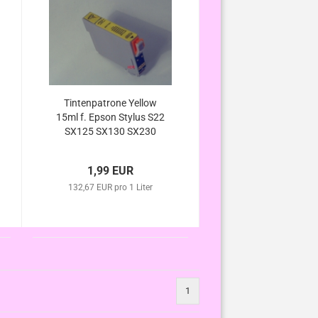
Tintenpatrone Yellow
15ml f. Epson Stylus S22
SX125 SX130 SX230
SX235 SX235W SX420W
SX425W SX430W
1,99 EUR
SX435W SX440W
SX445W kompatibel
132,67 EUR pro 1 Liter
ersetzt T1284
1