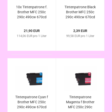
10x Tintenpatrone f.
Tintenpatrone Black
Brother MFC 250c
Brother MFC 250c
290c 490cw 670cd
290c 490cw 670cd
670cdw 790c 990cw
670cdw 790c 990cw
5490cn 5890cn MFC-
5490cn 5890cn MFC-
21,90 EUR
2,39 EUR
5895 5895cm
5895 5895cm
114,06 EUR pro 1 Liter
99,58 EUR pro 1 Liter
6490cw 6690cw
6490cw 6690cw
6890cdw kompa. LC-
6890cdw kompa. LC-
980 LC-1100
980 LC-1100
Tintenpatrone Cyan f
Tintenpatrone
Brother MFC 250c
Magenta f Brother
290c 490cw 670cd
MFC 250c 290c