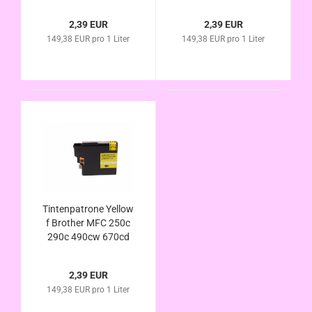
670cdw 790c 990cw
490cw 670cd
5490cn 5890cn MFC-
670cdw 790c 990cw
2,39 EUR
2,39 EUR
5895 5895cm
5490cn 5890cn MFC-
149,38 EUR pro 1 Liter
149,38 EUR pro 1 Liter
6490cw 6690cw
5895 5895cm
6890cdw kompa. LC-
6490cw 6690cw
980 LC-1100
6890cdw kompa. LC-
980 LC-1100
Tintenpatrone Yellow
f Brother MFC 250c
290c 490cw 670cd
670cdw 790c 990cw
5490cn 5890cn MFC-
2,39 EUR
5895 5895cm
149,38 EUR pro 1 Liter
6490cw 6690cw
6890cdw kompa. LC-