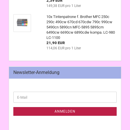
2,39 EUR
149,38 EUR pro 1 Liter
10x Tintenpatrone f. Brother MFC 250c
290c 490cw 670cd 670cdw 790c 990cw
5490cn 5890cn MFC-5895 5895cm
6490cw 6690cw 6890cdw kompa. LC-980
LC-1100
21,90 EUR
114,06 EUR pro 1 Liter
Newsletter-Anmeldung
WEITER
E-
ZUR
Mail
NEWSLETTER-
ANMELDUNG
ANMELDEN