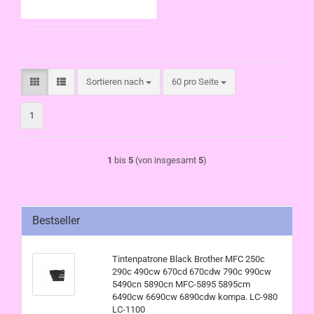
980 LC-1100
Sortieren nach
pro Seite
Sortieren nach
60 pro Seite
1
1
bis
5
(von insgesamt
5
)
Bestseller
Tintenpatrone Black Brother MFC 250c
290c 490cw 670cd 670cdw 790c 990cw
5490cn 5890cn MFC-5895 5895cm
6490cw 6690cw 6890cdw kompa. LC-980
LC-1100