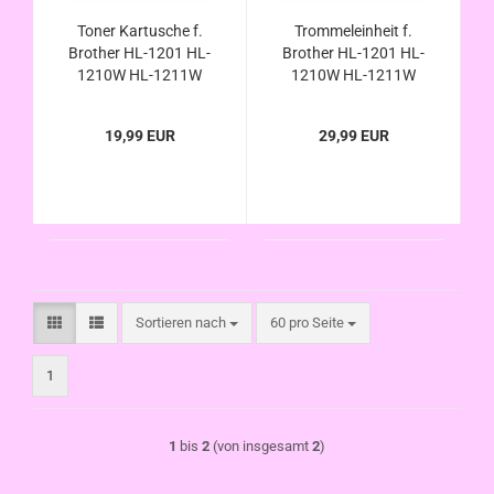
Toner Kartusche f.
Trommeleinheit f.
Brother HL-1201 HL-
Brother HL-1201 HL-
1210W HL-1211W
1210W HL-1211W
HL-1212W HL-1210
HL-1212W HL-1210
HL-1211 HL-1212 W,
HL-1211 HL-1212 W,
19,99 EUR
29,99 EUR
kompatibel zu TN-
kompatibel zu DR-
1050 / TN1050
1050 / DR1050
Sortieren nach
pro Seite
Sortieren nach
60 pro Seite
1
1
bis
2
(von insgesamt
2
)