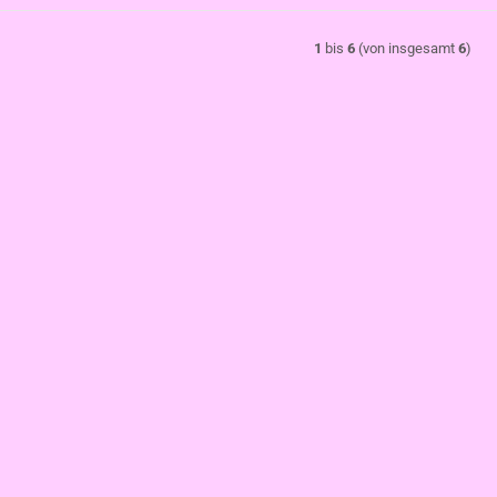
1
bis
6
(von insgesamt
6
)