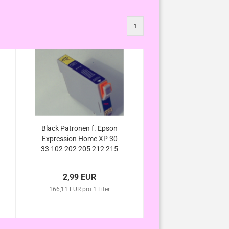
1
Black Patronen f. Epson
Expression Home XP 30
33 102 202 205 212 215
225 302 305 312 313 315
322 325 (ersetzt T1811
2,99 EUR
T1801 kompatibel
166,11 EUR pro 1 Liter