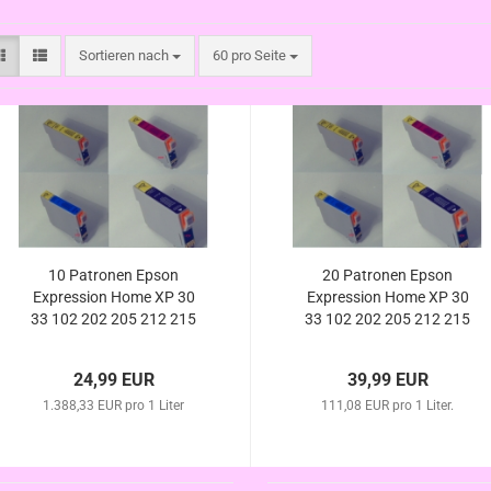
Sortieren nach
pro Seite
Sortieren nach
60 pro Seite
10 Patronen Epson
20 Patronen Epson
Expression Home XP 30
Expression Home XP 30
33 102 202 205 212 215
33 102 202 205 212 215
225 302 305 312 313 315
225 302 305 312 313 315
322 325 (ersetzt T1811
322 325 (ersetzt T1811
24,99 EUR
39,99 EUR
T1812 T1813 T1814
T1812 T1813 T1814
1.388,33 EUR pro 1 Liter
T1801 - T1804
111,08 EUR pro 1 Liter.
T1801 - T1804