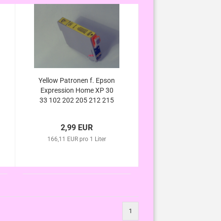
Yellow Patronen f. Epson
Expression Home XP 30
33 102 202 205 212 215
225 302 305 312 313 315
322 325 (ersetzt T1814
2,99 EUR
T1804 kompatibel
166,11 EUR pro 1 Liter
1