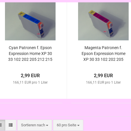
Cyan Patronen f. Epson
Magenta Patronen f.
Expression Home XP 30
Epson Expression Home
33 102 202 205 212 215
XP 30 33 102 202 205
225 302 305 312 313 315
212 215 225 302 305 312
(ersetzt T1812 T1802
313 315 322 325 (ersetzt
2,99 EUR
2,99 EUR
kompatibel
T1813 T1803 kompatibel
166,11 EUR pro 1 Liter
166,11 EUR pro 1 Liter
Sortieren nach
pro Seite
Sortieren nach
60 pro Seite