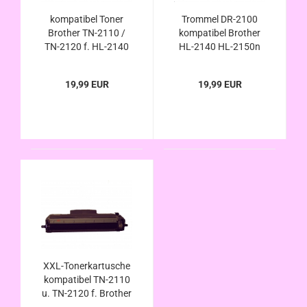
kompatibel Toner
Trommel DR-2100
Brother TN-2110 /
kompatibel Brother
TN-2120 f. HL-2140
HL-2140 HL-2150n
HL-2150N HL-2170W
HL-2170w HL-5150n
HL-5150N DCP-7030
DCP-7030 DCP-7040
19,99 EUR
19,99 EUR
DCP-7040 DCP-
DCP-7045n MFC-
7045N MFC-7320
7320 MFC-7440n
MFC-7440N MFC-
MFC-7840w DR2100
7840W
XXL-Tonerkartusche
kompatibel TN-2110
u. TN-2120 f. Brother