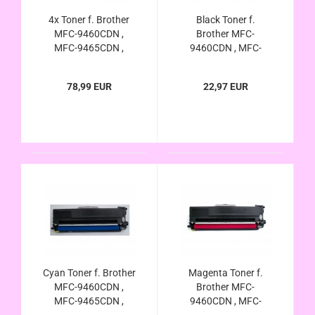
4x Toner f. Brother
Black Toner f.
MFC-9460CDN ,
Brother MFC-
MFC-9465CDN ,
9460CDN , MFC-
MFC-9970CDW /
9465CDN , MFC-
MFC-9460 CDN ,
9970CDW / MFC-
78,99 EUR
22,97 EUR
MFC-9465 CDN ,
9460 CDN , MFC-
MFC-9970 CDW
9465 CDN , MFC-
kompatibel
9970 CDW
kompatibel
Cyan Toner f. Brother
Magenta Toner f.
MFC-9460CDN ,
Brother MFC-
MFC-9465CDN ,
9460CDN , MFC-