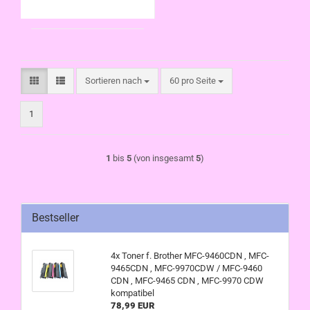
kompatibel
Sortieren nach
pro Seite
Sortieren nach
60 pro Seite
1
1
bis
5
(von insgesamt
5
)
Bestseller
4x Toner f. Brother MFC-9460CDN , MFC-
9465CDN , MFC-9970CDW / MFC-9460
CDN , MFC-9465 CDN , MFC-9970 CDW
kompatibel
78,99 EUR