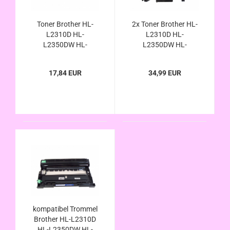
Toner Brother HL-
2x Toner Brother HL-
L2310D HL-
L2310D HL-
L2350DW HL-
L2350DW HL-
L2357DW, TN-2420
L2357DW, TN-2420
TN-2410 kompatibel
TN-2410 kompatibel
17,84 EUR
34,99 EUR
mit Chip
mit Chip
kompatibel Trommel
Brother HL-L2310D
HL-L2350DW HL-