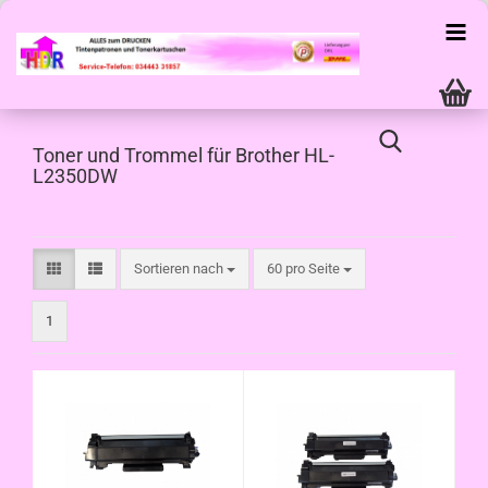
Toner und Trommel für Brother HL-
L2350DW
Sortieren nach
pro Seite
Sortieren nach
60 pro Seite
1