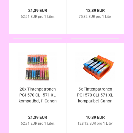
Pixma MG5750
Pixma MG6850
MG5751 MG5752
MG6851 MG6852
21,39 EUR
12,89 EUR
MG5753 im
MG6853 im
62,91 EUR pro 1 Liter.
75,82 EUR pro 1 Liter
Vorteilspack
Vorteilspack
20x Tintenpatronen
5x Tintenpatronen
PGI-570 CLI-571 XL
PGI-570 CLI-571 XL
kompatibel, f. Canon
kompatibel, Canon
Pixma MG6850
Pixma MG6850
MG6851 MG6852
MG6851 MG6852
21,39 EUR
10,89 EUR
MG6853 im
MG6853,
62,91 EUR pro 1 Liter.
128,12 EUR pro 1 Liter
Vorteilspack
Vorteilspack