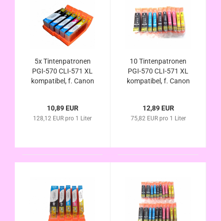
5x Tintenpatronen
10 Tintenpatronen
PGI-570 CLI-571 XL
PGI-570 CLI-571 XL
kompatibel, f. Canon
kompatibel, f. Canon
Pixma MG7750
Pixma TS5050
MG7751 MG7752
TS5051 TS5052
10,89 EUR
12,89 EUR
MG7753 im
TS5053 TS5055
128,12 EUR pro 1 Liter
75,82 EUR pro 1 Liter
Vorteilspack