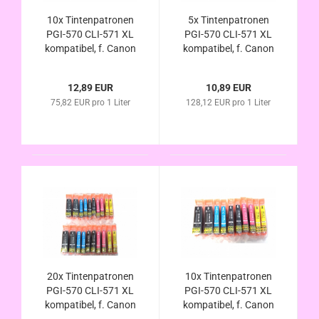
10x Tintenpatronen
5x Tintenpatronen
PGI-570 CLI-571 XL
PGI-570 CLI-571 XL
kompatibel, f. Canon
kompatibel, f. Canon
Pixma MG5750
Pixma MG5750
MG5751 MG5752
MG5751 MG5752
12,89 EUR
10,89 EUR
MG5753 im
MG5753 im
75,82 EUR pro 1 Liter
128,12 EUR pro 1 Liter
Vorteilspack
Vorteilspack
20x Tintenpatronen
10x Tintenpatronen
PGI-570 CLI-571 XL
PGI-570 CLI-571 XL
kompatibel, f. Canon
kompatibel, f. Canon