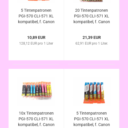
5 Tintenpatronen
20 Tintenpatronen
PGI-570 CLI-571 XL
PGI-570 CLI-571 XL
kompatibel, f. Canon
kompatibel, f. Canon
Pixma TS5050
Pixma TS5050
TS5051 TS5052
TS5051 TS5052
10,89 EUR
21,39 EUR
TS5053 TS5055
TS5053 TS5055
128,12 EUR pro 1 Liter
62,91 EUR pro 1 Liter.
10x Tintenpatronen
5 Tintenpatronen
PGI-570 CLI-571 XL
PGI-570 CLI-571 XL
kompatibel, f. Canon
kompatibel, f. Canon