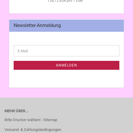
128,12 EUR pro 1 Liter
Newsletter-Anmeldung
WEITER
E-
ZUR
Mail
NEWSLETTER-
ANMELDUNG
ANMELDEN
MEHR ÜBER...
Bitte Drucker wählen! - Sitemap
Versand- & Zahlungsbedingungen