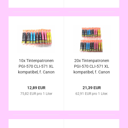
10x Tintenpatronen
20x Tintenpatronen
PGI-570 CLI-571 XL
PGI-570 CLI-571 XL
kompatibel, f. Canon
kompatibel, f. Canon
Pixma MG7750
Pixma MG7750
MG7751 MG7752
MG7751 MG7752
12,89 EUR
21,39 EUR
MG7753 im
MG7753 im
75,82 EUR pro 1 Liter
62,91 EUR pro 1 Liter.
Vorteilspack
Vorteilspack