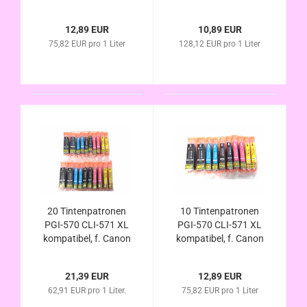
Pixma TS6050
Pixma TS6050
TS6051 TS6052
TS6051 TS6052
12,89 EUR
10,89 EUR
75,82 EUR pro 1 Liter
128,12 EUR pro 1 Liter
20 Tintenpatronen
10 Tintenpatronen
PGI-570 CLI-571 XL
PGI-570 CLI-571 XL
kompatibel, f. Canon
kompatibel, f. Canon
Pixma TS6050
Pixma TS8050
TS6051 TS6052
TS8051 TS8052
21,39 EUR
12,89 EUR
TS8053
62,91 EUR pro 1 Liter.
75,82 EUR pro 1 Liter