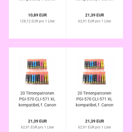
Pixma TS8000 Serie
Pixma TS-9000 Serie
TS8020 Serie TS8040
/ TS-9040 / TS-9050
10,89 EUR
21,39 EUR
/ TS-9055
128,12 EUR pro 1 Liter
62,91 EUR pro 1 Liter
20 Tintenpatronen
20 Tintenpatronen
PGI-570 CLI-571 XL
PGI-570 CLI-571 XL
kompatibel, f. Canon
kompatibel, f. Canon
Pixma TS6000 Serie
Pixma TS8000 Serie
TS6020 White
TS8020 Serie TS8040
21,39 EUR
21,39 EUR
TS6040
62,91 EUR pro 1 Liter
62,91 EUR pro 1 Liter