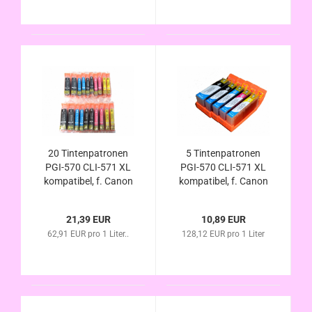
20 Tintenpatronen
5 Tintenpatronen
PGI-570 CLI-571 XL
PGI-570 CLI-571 XL
kompatibel, f. Canon
kompatibel, f. Canon
Pixma TS8050
Pixma TS8050
TS8051 TS8052
TS8051 TS8052
21,39 EUR
10,89 EUR
TS8053
TS8053
62,91 EUR pro 1 Liter..
128,12 EUR pro 1 Liter