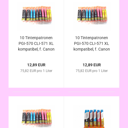
10 Tintenpatronen
10 Tintenpatronen
PGI-570 CLI-571 XL
PGI-570 CLI-571 XL
kompatibel, f. Canon
kompatibel, f. Canon
Pixma TS6000 Serie
Pixma TS8000 Serie
TS6020 White
TS8020 Serie TS8040
12,89 EUR
12,89 EUR
TS6040
75,82 EUR pro 1 Liter
75,82 EUR pro 1 Liter