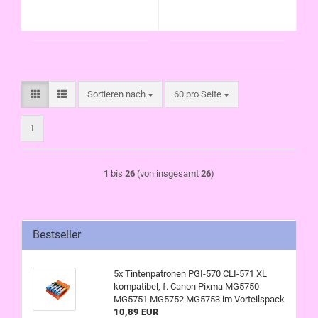
Sortieren nach
pro Seite
Sortieren nach
60 pro Seite
1
1
bis
26
(von insgesamt
26
)
Bestseller
5x Tintenpatronen PGI-570 CLI-571 XL
kompatibel, f. Canon Pixma MG5750
MG5751 MG5752 MG5753 im Vorteilspack
10,89 EUR