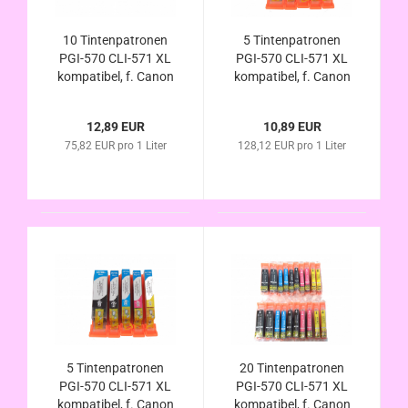
10 Tintenpatronen
5 Tintenpatronen
PGI-570 CLI-571 XL
PGI-570 CLI-571 XL
kompatibel, f. Canon
kompatibel, f. Canon
Pixma TS-9000 Serie
Pixma TS-9000 Serie
/ TS-9040 / TS-9050
/ TS-9040 / TS-9050
12,89 EUR
10,89 EUR
/ TS-9055
/ TS-9055
75,82 EUR pro 1 Liter
128,12 EUR pro 1 Liter
5 Tintenpatronen
20 Tintenpatronen
PGI-570 CLI-571 XL
PGI-570 CLI-571 XL
kompatibel, f. Canon
kompatibel, f. Canon