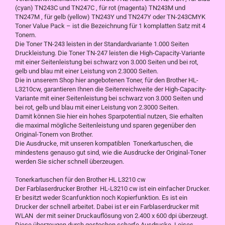
(cyan) TN243C und TN247C , für rot (magenta) TN243M und
TN247M , für gelb (yellow) TN243Y und TN247Y oder TN-243CMYK
Toner Value Pack – ist die Bezeichnung für 1 komplatten Satz mit 4
Tonern.
Die Toner TN-243 leisten in der Standardvariante 1.000 Seiten
Druckleistung. Die Toner TN-247 leisten die High-Capacity-Variante
mit einer Seitenleistung bei schwarz von 3.000 Seiten und bei rot,
gelb und blau mit einer Leistung von 2.3000 Seiten.
Die in unserem Shop hier angebotenen Toner, für den Brother HL-
L3210cw, garantieren Ihnen die Seitenreichweite der High-Capacity-
Variante mit einer Seitenleistung bei schwarz von 3.000 Seiten und
bei rot, gelb und blau mit einer Leistung von 2.3000 Seiten.
Damit können Sie hier ein hohes Sparpotential nutzen, Sie erhalten
die maximal mögliche Seitenleistung und sparen gegenüber den
Original-Tonern von Brother.
Die Ausdrucke, mit unseren kompatiblen Tonerkartuschen, die
mindestens genauso gut sind, wie die Ausdrucke der Original-Toner
werden Sie sicher schnell überzeugen.
Tonerkartuschen für den Brother HL L3210 cw
Der Farblaserdrucker Brother HL-L3210 cw ist ein einfacher Drucker.
Er besitzt weder Scanfunktion noch Kopierfunktion. Es ist ein
Drucker der schnell arbeitet. Dabei ist er ein Farblaserdrucker mit
WLAN der mit seiner Druckauflösung von 2.400 x 600 dpi überzeugt.
Diese überzeugen durch gestochen scharfe Ausdrucke. Leises