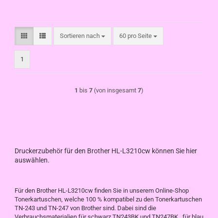
Sortieren nach
pro Seite
Sortieren nach
60 pro Seite
1
1
bis
7
(von insgesamt
7
)
Druckerzubehör für den Brother HL-L3210cw können Sie hier
auswählen.
Für den Brother HL-L3210cw finden Sie in unserem Online-Shop
Tonerkartuschen, welche 100 % kompatibel zu den Tonerkartuschen
TN-243 und TN-247 von Brother sind. Dabei sind die
Verbrauchsmaterialien für schwarz TN243BK und TN247BK , für blau