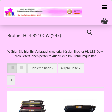
Brother HL-L3210CW (247)
Wählen Sie hier Ihr Verbrauchsmaterial für den Brother HL-L3210cw ,
dies liefert Ihnen perfekte Ausdrucke im Premiumqualität.
Sortieren nach
pro Seite
Sortieren nach
60 pro Seite
1