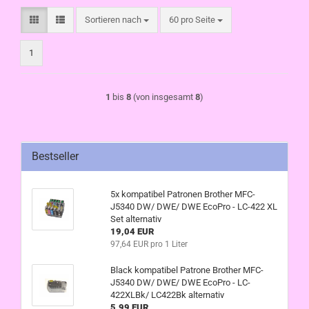
Sortieren nach
pro Seite
Sortieren nach
60 pro Seite
1
1
bis
8
(von insgesamt
8
)
Bestseller
5x kompatibel Patronen Brother MFC-
J5340 DW/ DWE/ DWE EcoPro - LC-422 XL
Set alternativ
19,04 EUR
97,64 EUR pro 1 Liter
Black kompatibel Patrone Brother MFC-
J5340 DW/ DWE/ DWE EcoPro - LC-
422XLBk/ LC422Bk alternativ
5,99 EUR