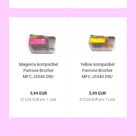
Magenta kompatibel
Yellow kompatibel
Patrone Brother
Patrone Brother
MFC-J5340 DW/
MFC-J5340 DW/
DWE/ DWE EcoPro -
DWE/ DWE EcoPro -
LC-422XLM/
LC-422XLY/ LC422Y
5,99 EUR
5,99 EUR
LC422M alternativ
alternativ
315,26 EUR pro 1 Liter
315,26 EUR pro 1 Liter