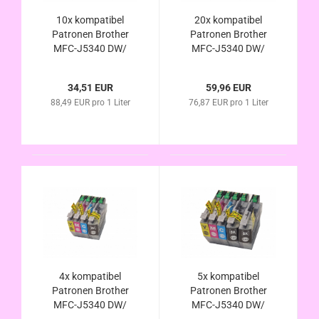
10x kompatibel
20x kompatibel
Patronen Brother
Patronen Brother
MFC-J5340 DW/
MFC-J5340 DW/
DWE/ DWE EcoPro -
DWE/ DWE EcoPro -
LC-422 XL Set
LC-422 XL Set
34,51 EUR
59,96 EUR
alternativ
alternativ
88,49 EUR pro 1 Liter
76,87 EUR pro 1 Liter
4x kompatibel
5x kompatibel
Patronen Brother
Patronen Brother
MFC-J5340 DW/
MFC-J5340 DW/