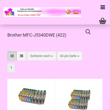
Brother MFC-J5340DWE (422)
Sortieren nach
pro Seite
Sortieren nach
60 pro Seite
1