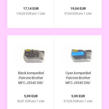
DWE/ DWE EcoPro -
DWE/ DWE EcoPro -
LC-422 XL Set
LC-422 XL Set
17,14 EUR
19,04 EUR
alternativ
alternativ
136,03 EUR pro 1 Liter
97,64 EUR pro 1 Liter
Black kompatibel
Cyan kompatibel
Patrone Brother
Patrone Brother
MFC-J5340 DW/
MFC-J5340 DW/
DWE/ DWE EcoPro -
DWE/ DWE EcoPro -
LC-422XLBk/
LC-422XLC/ LC422C
5,99 EUR
5,99 EUR
LC422Bk alternativ
alternativ
86,81 EUR pro 1 Liter
315,26 EUR pro 1 Liter