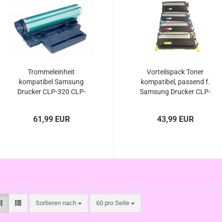
Trommeleinheit
Vorteilspack Toner
kompatibel Samsung
kompatibel, passend f.
Drucker CLP-320 CLP-
Samsung Drucker CLP-
320N CLP-325 CLP-
320 CLP-320N CLP-325
325W CLX-3185 CLX-
CLP-325W CLX-3185
61,99 EUR
43,99 EUR
3185FN CLX-3185FW
CLX-3185FN CLX-
CLX-3185N CLX-3185W
3185FW CLX-3185N
CLX-3185W
Sortieren nach
pro Seite
Sortieren nach
60 pro Seite