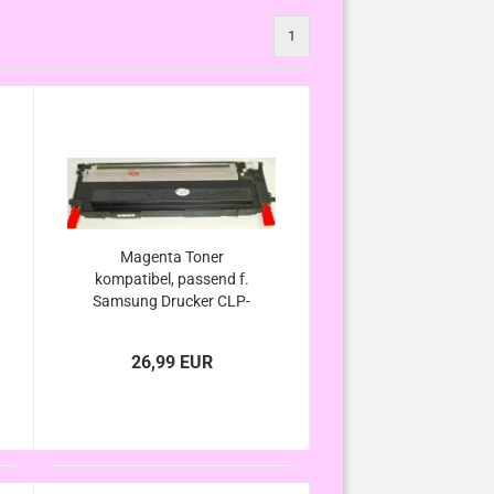
1
Magenta Toner
kompatibel, passend f.
Samsung Drucker CLP-
320 CLP-320N CLP-325
CLP-325W CLX-3185
26,99 EUR
CLX-3185FN CLX-
3185FW CLX-3185N
CLX-3185W