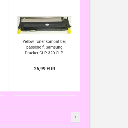
Yellow Toner kompatibel,
passend f. Samsung
Drucker CLP-320 CLP-
320N CLP-325 CLP-
325W CLX-3185 CLX-
26,99 EUR
3185FN CLX-3185FW
CLX-3185N CLX-3185W
1