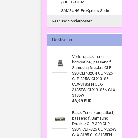
/ SL-C / SL-M
SAMSUNG ProXpress-Serie
Rest und Sonderposten
Bestseller
Vorteilspack Toner
kompatibel, passend f.
Samsung Drucker CLP-
320 CLP-320N CLP-325
CLP-325W CLX-3185
CLX-3185FN CLX-
3185FW CLX-3185N CLX-
3185W
43,99 EUR
Black Toner kompatibel,
passend f. Samsung
Drucker CLP-320 CLP-
320N CLP-325 CLP-325W
CLX-3185 CLX-3185FN