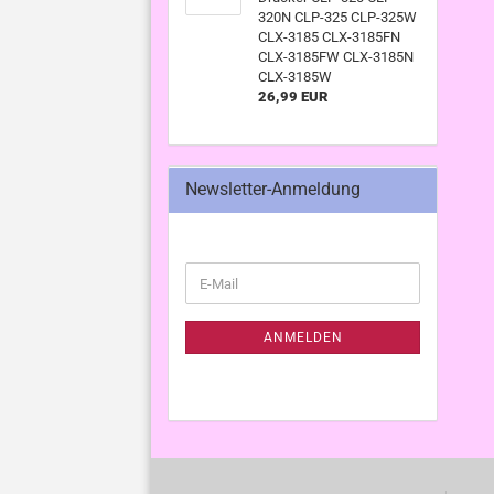
320N CLP-325 CLP-325W
CLX-3185 CLX-3185FN
CLX-3185FW CLX-3185N
CLX-3185W
26,99 EUR
Newsletter-Anmeldung
WEITER
E-
ZUR
Mail
NEWSLETTER-
ANMELDUNG
ANMELDEN