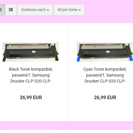
Sortieren nach
pro Seite
Sortieren nach
60 pro Seite
Black Toner kompatibel,
Cyan Toner kompatibel,
passend f. Samsung
passend f. Samsung
Drucker CLP-320 CLP-
Drucker CLP-320 CLP-
320N CLP-325 CLP-
320N CLP-325 CLP-
325W CLX-3185 CLX-
325W CLX-3185 CLX-
26,99 EUR
26,99 EUR
3185FN CLX-3185FW
3185FN CLX-3185FW
CLX-3185N CLX-3185W
CLX-3185N CLX-3185W