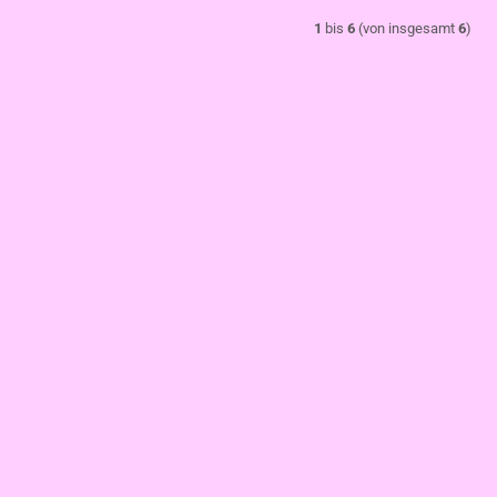
1
bis
6
(von insgesamt
6
)