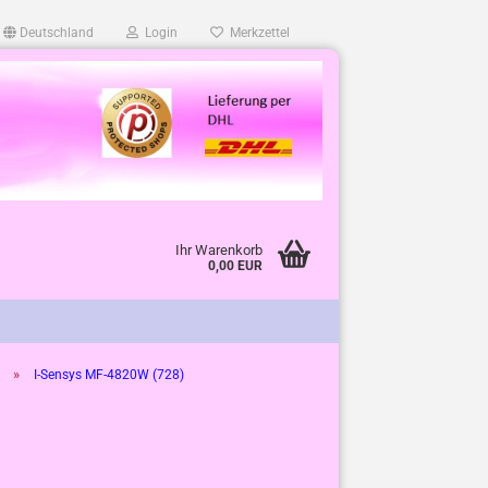
Deutschland
Login
Merkzettel
Ihr Warenkorb
0,00 EUR
»
I-Sensys MF-4820W (728)