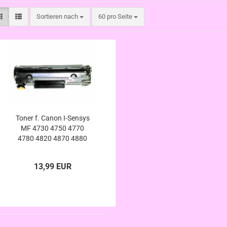
Sortieren nach
pro Seite
Sortieren nach
60 pro Seite
Toner f. Canon I-Sensys
MF 4730 4750 4770
4780 4820 4870 4880
4890 D DN N W DW
kompatibel zu Canon Nr.
13,99 EUR
728