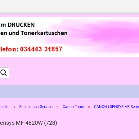
Suche...
»
»
»
tseite
Suche nach Geräten
Canon Toner
CANON i-SENSYS MF-Serie
Sensys MF-4820W (728)